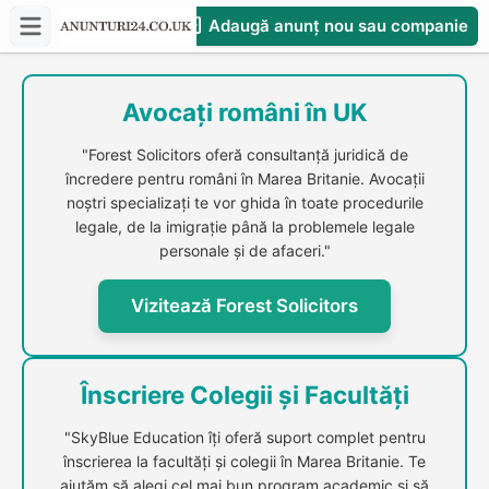
Adaugă anunț nou sau companie
CompaniesS
Avocați români în UK
"Forest Solicitors oferă consultanță juridică de
încredere pentru români în Marea Britanie. Avocații
noștri specializați te vor ghida în toate procedurile
legale, de la imigrație până la problemele legale
personale și de afaceri."
Vizitează Forest Solicitors
Înscriere Colegii și Facultăți
"SkyBlue Education îți oferă suport complet pentru
înscrierea la facultăți și colegii în Marea Britanie. Te
ajutăm să alegi cel mai bun program academic și să