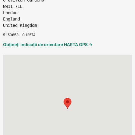
NW11 7EL
London
England
United Kingdom
51.50853, -0.12574
Obțineți indicații de orientare HARTA GPS →