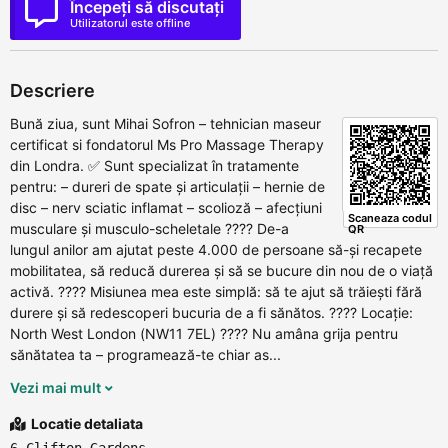
Începeți să discutați
Utilizatorul este offline
Descriere
Bună ziua, sunt Mihai Sofron – tehnician maseur
certificat si fondatorul Ms Pro Massage Therapy
din Londra. ✅ Sunt specializat în tratamente
pentru: – dureri de spate și articulații – hernie de
disc – nerv sciatic inflamat – scolioză – afecțiuni
Scaneaza codul
musculare și musculo-scheletale ???? De-a
QR
lungul anilor am ajutat peste 4.000 de persoane să-și recapete
mobilitatea, să reducă durerea și să se bucure din nou de o viață
activă. ???? Misiunea mea este simplă: să te ajut să trăiești fără
durere și să redescoperi bucuria de a fi sănătos. ???? Locație:
North West London (NW11 7EL) ???? Nu amâna grija pentru
sănătatea ta – programează-te chiar as...
Vezi mai mult
Locatie detaliata
6 Clifton Gardens