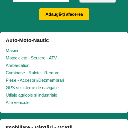
Adaugă-ți afacerea
Auto-Moto-Nautic
Masini
Motociclete - Scutere - ATV
Ambarcatiuni
Camioane - Rulote - Remorci
Piese - Accesorii/Dezmembrari
GPS și sisteme de navigație
Utilaje agricole și industriale
Alte vehicule
Imobiliare - Vânzări - Ocazii