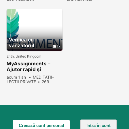
Verifica cu
vanzatorul
1
Erith, United Kingdom
MyAssignments –
Ajutor rapid și
profesional pentru
acum 1 an
MEDITATII-
studenții de facultate
LECTII PRIVATE
269
vizualizări
Creează cont personal
Intra în cont