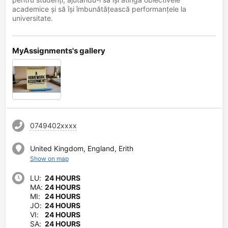
academice și să își îmbunătățească performanțele la
universitate.
MyAssignments's gallery
0749402xxxx
United Kingdom, England, Erith
Show on map
LU:
24 HOURS
MA:
24 HOURS
MI:
24 HOURS
JO:
24 HOURS
VI:
24 HOURS
SA:
24 HOURS