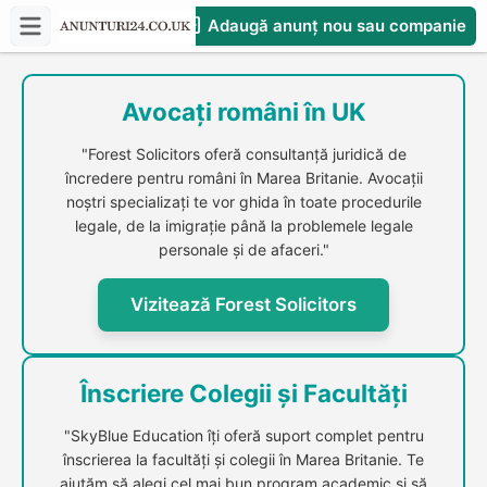
Adaugă anunț nou sau companie
CompaniesS
Avocați români în UK
"Forest Solicitors oferă consultanță juridică de
încredere pentru români în Marea Britanie. Avocații
noștri specializați te vor ghida în toate procedurile
legale, de la imigrație până la problemele legale
personale și de afaceri."
Vizitează Forest Solicitors
Înscriere Colegii și Facultăți
"SkyBlue Education îți oferă suport complet pentru
înscrierea la facultăți și colegii în Marea Britanie. Te
ajutăm să alegi cel mai bun program academic și să