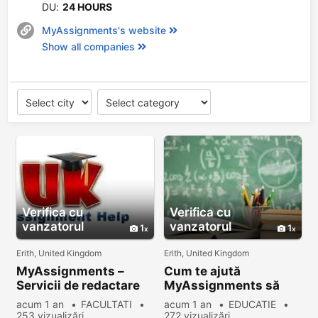
DU:
24 HOURS
MyAssignments's website
Show all companies
Verifica cu
Verifica cu
vanzatorul
vanzatorul
1
1
Erith, United Kingdom
Erith, United Kingdom
MyAssignments –
Cum te ajută
Servicii de redactare
MyAssignments să
academică pentru
obții rezultate mai
acum 1 an
FACULTATI
acum 1 an
EDUCATIE
fiecare nivel de studiu
bune la facultate
253 vizualizări
272 vizualizări