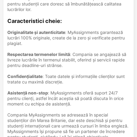
pentru studenții care doresc să îmbunătățească calitatea
lucrărilor lor.
Caracteristici cheie
:
Originalitate și autenticitate
: MyAssignments garantează
lucrări 100% originale, create de la zero și verificate pentru
plagiat.
Respectarea termenelor limită
: Compania se angajează să
livreze lucrările în termenul stabilit, oferind și servicii rapide
pentru deadline-uri strânse.
Confidențialitate
: Toate datele și informațiile clienților sunt
tratate cu maximă discreție.
Asistență non-stop
: MyAssignments oferă suport 24/7
pentru clienți, astfel încât aceștia să poată discuta în orice
moment cu echipa de asistență.
Compania MyAssignments se adresează în special
studenților din Marea Britanie, dar este deschisă și pentru
studenți internaționali care urmează cursuri în limba engleză.
MyAssignments își propune să fie un partener de încredere
pentru studenți, ajutându-i să își atingă obiectivele