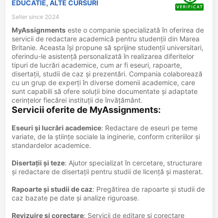
EDUCATIE
,
ALTE CURSURI
Seller since 2024
MyAssignments
este o companie specializată în oferirea de
servicii de redactare academică pentru studenții din Marea
Britanie. Aceasta își propune să sprijine studenții universitari,
oferindu-le asistență personalizată în realizarea diferitelor
tipuri de lucrări academice, cum ar fi eseuri, rapoarte,
disertații, studii de caz și prezentări. Compania colaborează
cu un grup de experți în diverse domenii academice, care
sunt capabili să ofere soluții bine documentate și adaptate
cerințelor fiecărei instituții de învățământ.
Servicii oferite de MyAssignments
:
Eseuri și lucrări academice
: Redactare de eseuri pe teme
variate, de la științe sociale la inginerie, conform criteriilor și
standardelor academice.
Disertații și teze
: Ajutor specializat în cercetare, structurare
și redactare de disertații pentru studii de licență și masterat.
Rapoarte și studii de caz
: Pregătirea de rapoarte și studii de
caz bazate pe date și analize riguroase.
Revizuire și corectare
: Servicii de editare și corectare