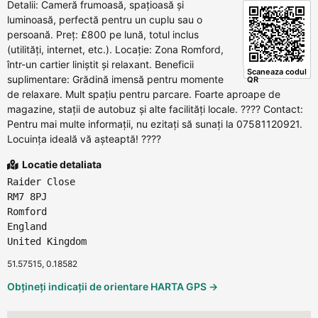
Detalii: Cameră frumoasă, spațioasă și
luminoasă, perfectă pentru un cuplu sau o
persoană. Preț: £800 pe lună, totul inclus
(utilități, internet, etc.). Locație: Zona Romford,
într-un cartier liniștit și relaxant. Beneficii
Scaneaza codul
suplimentare: Grădină imensă pentru momente
QR
de relaxare. Mult spațiu pentru parcare. Foarte aproape de
magazine, stații de autobuz și alte facilități locale. ???? Contact:
Pentru mai multe informații, nu ezitați să sunați la 07581120921.
Locuința ideală vă așteaptă! ????
Locatie detaliata
Raider Close
RM7 8PJ
Romford
England
United Kingdom
51.57515, 0.18582
Obțineți indicații de orientare HARTA GPS →