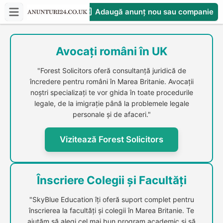
Adaugă anunț nou sau companie
CompaniesS
Avocați români în UK
"Forest Solicitors oferă consultanță juridică de
încredere pentru români în Marea Britanie. Avocații
noștri specializați te vor ghida în toate procedurile
legale, de la imigrație până la problemele legale
personale și de afaceri."
Vizitează Forest Solicitors
Înscriere Colegii și Facultăți
"SkyBlue Education îți oferă suport complet pentru
înscrierea la facultăți și colegii în Marea Britanie. Te
ajutăm să alegi cel mai bun program academic și să