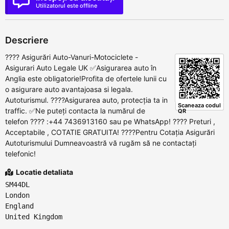
Utilizatorul este offline
Descriere
???? Asigurări Auto-Vanuri-Motociclete -
Asigurari Auto Legale UK ✅Asigurarea auto în
Anglia este obligatorie!Profita de ofertele lunii cu
o asigurare auto avantajoasa si legala.
Autoturismul. ????Asigurarea auto, protecția ta in
Scaneaza codul
traffic. ✅Ne puteți contacta la numărul de
QR
telefon ???? :+44 7436913160 sau pe WhatsApp! ???? Preturi ,
Acceptabile , COTATIE GRATUITA! ????Pentru Cotația Asigurări
Autoturismului Dumneavoastră vă rugăm să ne contactați
telefonic!
Locatie detaliata
SM44DL
London
England
United Kingdom