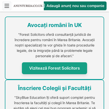
Adaugă anunț nou sau companie
CompaniesS
Avocați români în UK
"Forest Solicitors oferă consultanță juridică de
încredere pentru români în Marea Britanie. Avocații
noștri specializați te vor ghida în toate procedurile
legale, de la imigrație până la problemele legale
personale și de afaceri."
Vizitează Forest Solicitors
Înscriere Colegii și Facultăți
"SkyBlue Education îți oferă suport complet pentru
înscrierea la facultăți și colegii în Marea Britanie. Te
ajutăm să alegi cel mai bun program academic și să