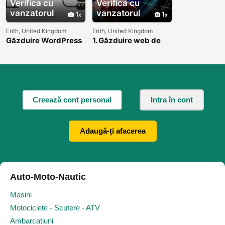
Verifica cu
Verifica cu
vanzatorul
vanzatorul
1
1
Erith, United Kingdom
Erith, United Kingdom
Găzduire WordPress
1. Găzduire web de
la Hosting Web
încredere la Hosting
Digital – Performanță
Web Digital –
și simplitate!
Performanță la
superlativ!
Creează cont personal
Intra în cont
Adaugă-ți afacerea
Auto-Moto-Nautic
Masini
Motociclete - Scutere - ATV
Ambarcatiuni