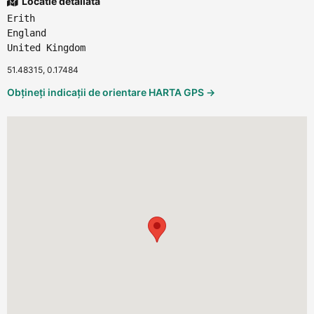
Locatie detaliata
Erith
England
United Kingdom
51.48315, 0.17484
Obțineți indicații de orientare HARTA GPS →