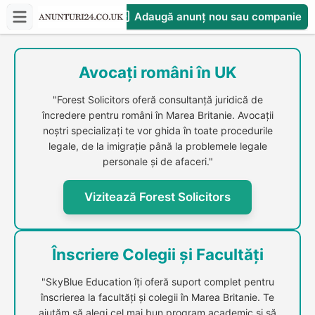
Adaugă anunț nou sau companie
CompaniesS
Avocați români în UK
"Forest Solicitors oferă consultanță juridică de
încredere pentru români în Marea Britanie. Avocații
noștri specializați te vor ghida în toate procedurile
legale, de la imigrație până la problemele legale
personale și de afaceri."
Vizitează Forest Solicitors
Înscriere Colegii și Facultăți
"SkyBlue Education îți oferă suport complet pentru
înscrierea la facultăți și colegii în Marea Britanie. Te
ajutăm să alegi cel mai bun program academic și să