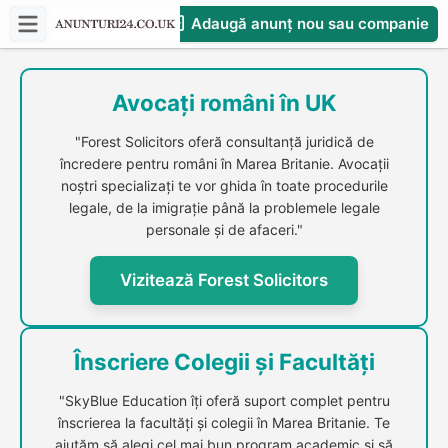
Adaugă anunț nou sau companie
CompaniesS
Avocați români în UK
"Forest Solicitors oferă consultanță juridică de
încredere pentru români în Marea Britanie. Avocații
noștri specializați te vor ghida în toate procedurile
legale, de la imigrație până la problemele legale
personale și de afaceri."
Vizitează Forest Solicitors
Înscriere Colegii și Facultăți
"SkyBlue Education îți oferă suport complet pentru
înscrierea la facultăți și colegii în Marea Britanie. Te
ajutăm să alegi cel mai bun program academic și să