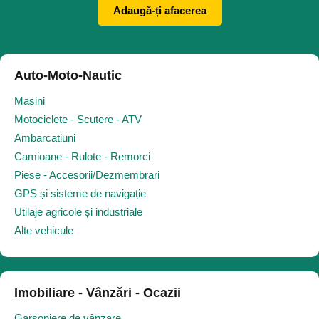
Adaugă-ți afacerea
Auto-Moto-Nautic
Masini
Motociclete - Scutere - ATV
Ambarcatiuni
Camioane - Rulote - Remorci
Piese - Accesorii/Dezmembrari
GPS și sisteme de navigație
Utilaje agricole și industriale
Alte vehicule
Imobiliare - Vânzări - Ocazii
Garsoniere de vânzare