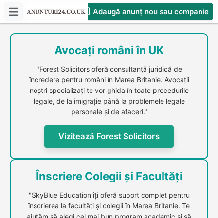
Adaugă anunț nou sau companie
CompaniesS
Avocați români în UK
"Forest Solicitors oferă consultanță juridică de
încredere pentru români în Marea Britanie. Avocații
noștri specializați te vor ghida în toate procedurile
legale, de la imigrație până la problemele legale
personale și de afaceri."
Vizitează Forest Solicitors
Înscriere Colegii și Facultăți
"SkyBlue Education îți oferă suport complet pentru
înscrierea la facultăți și colegii în Marea Britanie. Te
ajutăm să alegi cel mai bun program academic și să