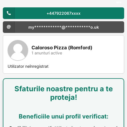
ave
+447922067xxxx
my************@***********o.uk
Caloroso Pizza (Romford)
1 anunturi active
Utilizator neînregistrat
Sfaturile noastre pentru a te
proteja!
Beneficiile unui profil verificat: