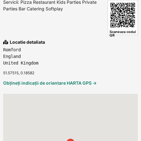
Servicii: Pizza Restaurant Kids Parties Private
Parties Bar Catering Softplay
Scaneaza codul
QR
Locatie detaliata
Romford
England
United Kingdom
51.57515, 0.18582
Obțineți indicații de orientare HARTA GPS →