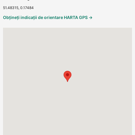
51.48315, 0.17484
Obțineți indicații de orientare HARTA GPS →