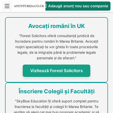
Adaugă anunț nou sau companie
CompaniesS
Avocați români în UK
"Forest Solicitors oferă consultanță juridică de
încredere pentru români în Marea Britanie. Avocații
noștri specializați te vor ghida în toate procedurile
legale, de la imigrație până la problemele legale
personale și de afaceri."
Vizitează Forest Solicitors
Înscriere Colegii și Facultăți
"SkyBlue Education îți oferă suport complet pentru
înscrierea la facultăți și colegii în Marea Britanie. Te
ajutăm să alegi cel mai bun program academic și să