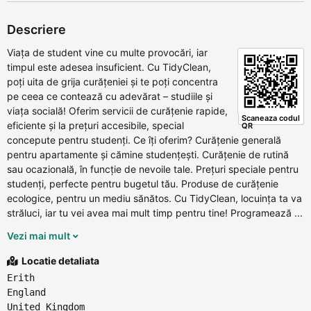
Descriere
Viața de student vine cu multe provocări, iar
timpul este adesea insuficient. Cu TidyClean,
poți uita de grija curățeniei și te poți concentra
pe ceea ce contează cu adevărat – studiile și
viața socială! Oferim servicii de curățenie rapide,
Scaneaza codul
eficiente și la prețuri accesibile, special
QR
concepute pentru studenți. Ce îți oferim? Curățenie generală
pentru apartamente și cămine studențești. Curățenie de rutină
sau ocazională, în funcție de nevoile tale. Prețuri speciale pentru
studenți, perfecte pentru bugetul tău. Produse de curățenie
ecologice, pentru un mediu sănătos. Cu TidyClean, locuința ta va
străluci, iar tu vei avea mai mult timp pentru tine! Programează ...
Vezi mai mult
Locatie detaliata
Erith
England
United Kingdom