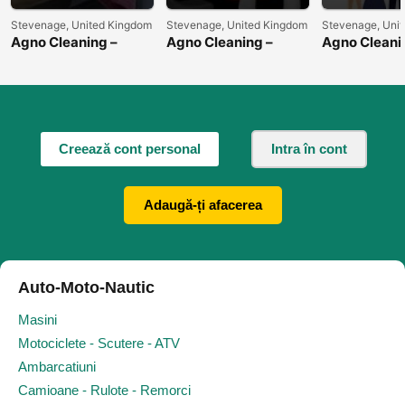
Stevenage, United Kingdom
Stevenage, United Kingdom
Stevenage, Uni
Agno Cleaning –
Agno Cleaning –
Agno Cleani
Curățenie de
Curățenie Rapidă și
Soluția Idea
Primăvară pentru
Eficientă pentru
Curățenia Ca
Casa Ta
Biroul Tău
Creează cont personal
Intra în cont
Adaugă-ți afacerea
Auto-Moto-Nautic
Masini
Motociclete - Scutere - ATV
Ambarcatiuni
Camioane - Rulote - Remorci