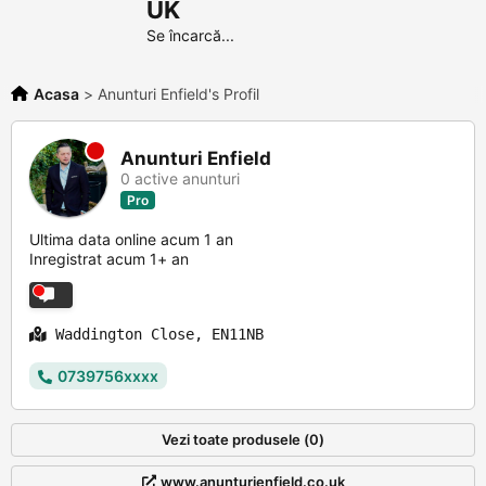
UK
Se încarcă...
Acasa
>
Anunturi Enfield's Profil
Anunturi Enfield
0 active anunturi
Pro
Ultima data online acum 1 an
Inregistrat acum 1+ an
Waddington Close, EN11NB
0739756xxxx
Vezi toate produsele (0)
www.anunturienfield.co.uk