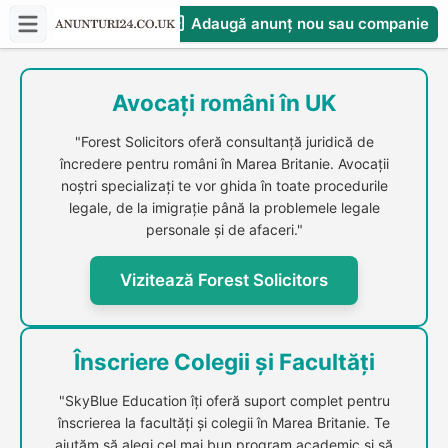
Adaugă anunț nou sau companie
CompaniesS
Avocați români în UK
"Forest Solicitors oferă consultanță juridică de
încredere pentru români în Marea Britanie. Avocații
noștri specializați te vor ghida în toate procedurile
legale, de la imigrație până la problemele legale
personale și de afaceri."
Vizitează Forest Solicitors
Înscriere Colegii și Facultăți
"SkyBlue Education îți oferă suport complet pentru
înscrierea la facultăți și colegii în Marea Britanie. Te
ajutăm să alegi cel mai bun program academic și să