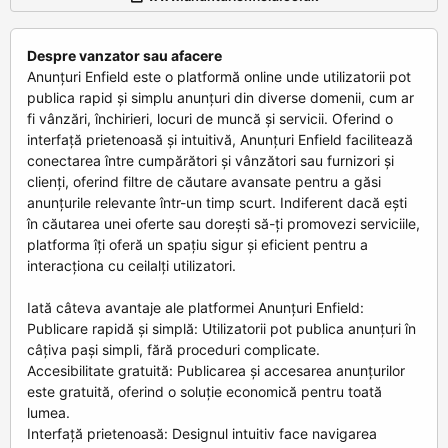
Despre vanzator sau afacere
Anunțuri Enfield este o platformă online unde utilizatorii pot
publica rapid și simplu anunțuri din diverse domenii, cum ar
fi vânzări, închirieri, locuri de muncă și servicii. Oferind o
interfață prietenoasă și intuitivă, Anunțuri Enfield facilitează
conectarea între cumpărători și vânzători sau furnizori și
clienți, oferind filtre de căutare avansate pentru a găsi
anunțurile relevante într-un timp scurt. Indiferent dacă ești
în căutarea unei oferte sau dorești să-ți promovezi serviciile,
platforma îți oferă un spațiu sigur și eficient pentru a
interacționa cu ceilalți utilizatori.
Iată câteva avantaje ale platformei Anunțuri Enfield:
Publicare rapidă și simplă: Utilizatorii pot publica anunțuri în
câțiva pași simpli, fără proceduri complicate.
Accesibilitate gratuită: Publicarea și accesarea anunțurilor
este gratuită, oferind o soluție economică pentru toată
lumea.
Interfață prietenoasă: Designul intuitiv face navigarea