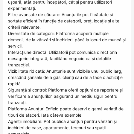
ușoară, atât pentru începători, cât și pentru utilizatori
experimentați.
Filtre avansate de căutare: Anunțurile pot fi căutate și
sortate eficient în funcție de categorii, preț, locație și alte
criterii relevante.
Diversitate de categorii: Platforma acoperă multiple
domenii, de la vânzări și închirieri, până la locuri de muncă și
servicii.
Interacțiune directă: Utilizatorii pot comunica direct prin
mesagerie integrată, facilitând negocierea și detaliile
tranzacției.
Vizibilitate ridicată: Anunțurile sunt vizibile unui public larg,
crescând șansele de a găsi clienți sau de a face o achiziție
rapidă.
Siguranță și control: Platforma oferă opțiuni de raportare și
verificare a anunțurilor, asigurând un mediu sigur pentru
tranzacții.
Platforma Anunțuri Enfield poate deservi o gamă variată de
tipuri de afaceri. Iată câteva exemple:
Agenții imobiliare: Pot publica anunțuri pentru vânzări și
închirieri de case, apartamente, terenuri sau spații
comerciale.