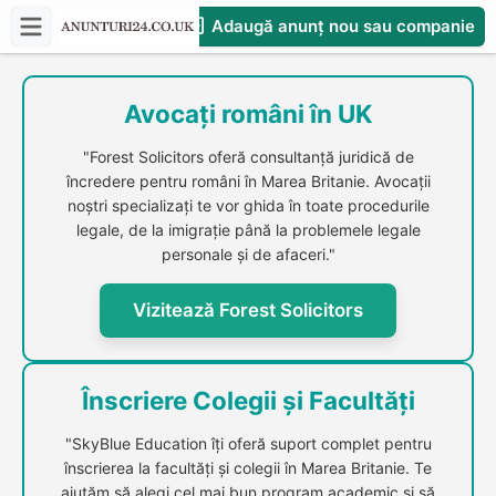
Adaugă anunț nou sau companie
CompaniesS
Avocați români în UK
"Forest Solicitors oferă consultanță juridică de
încredere pentru români în Marea Britanie. Avocații
noștri specializați te vor ghida în toate procedurile
legale, de la imigrație până la problemele legale
personale și de afaceri."
Vizitează Forest Solicitors
Înscriere Colegii și Facultăți
"SkyBlue Education îți oferă suport complet pentru
înscrierea la facultăți și colegii în Marea Britanie. Te
ajutăm să alegi cel mai bun program academic și să