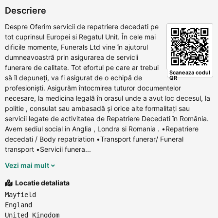
Descriere
Despre Oferim servicii de repatriere decedati pe
tot cuprinsul Europei si Regatul Unit. În cele mai
dificile momente, Funerals Ltd vine în ajutorul
dumneavoastră prin asigurarea de servicii
funerare de calitate. Tot efortul pe care ar trebui
Scaneaza codul
să îl depuneți, va fi asigurat de o echipă de
QR
profesionişti. Asigurăm întocmirea tuturor documentelor
necesare, la medicina legală în orasul unde a avut loc decesul, la
politie , consulat sau ambasadă și orice alte formalitați sau
servicii legate de activitatea de Repatriere Decedati în România.
Avem sediul social in Anglia , Londra si Romania . •Repatriere
decedati / Body repatriation •Transport funerar/ Funeral
transport •Servicii funera...
Vezi mai mult
Locatie detaliata
Mayfield
England
United Kingdom