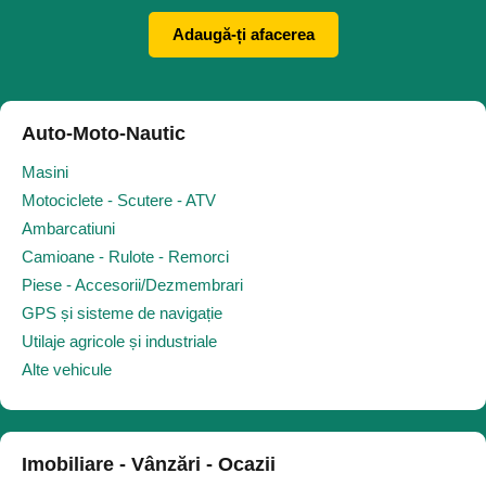
Adaugă-ți afacerea
Auto-Moto-Nautic
Masini
Motociclete - Scutere - ATV
Ambarcatiuni
Camioane - Rulote - Remorci
Piese - Accesorii/Dezmembrari
GPS și sisteme de navigație
Utilaje agricole și industriale
Alte vehicule
Imobiliare - Vânzări - Ocazii