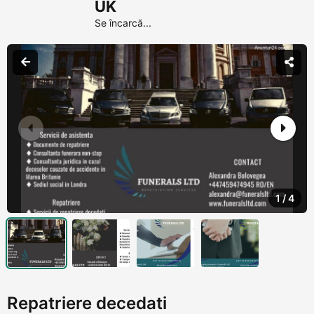
UK
Se încarcă...
1
/
4
Repatriere decedati