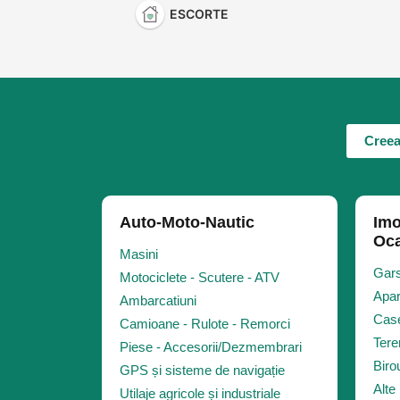
ESCORTE
Creea
Auto-Moto-Nautic
Imo
Oca
Masini
Gars
Motociclete - Scutere - ATV
Apar
Ambarcatiuni
Case
Camioane - Rulote - Remorci
Tere
Piese - Accesorii/Dezmembrari
Biro
GPS și sisteme de navigație
Alte 
Utilaje agricole și industriale