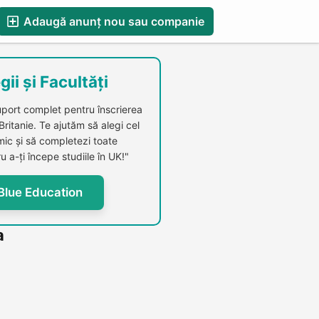
Adaugă anunț nou sau companie
esS
Blog
Catalog Firme Românești in UK
gii și Facultăți
uport complet pentru înscrierea
 Britanie. Te ajutăm să alegi cel
c și să completezi toate
u a-ți începe studiile în UK!"
Blue Education
a