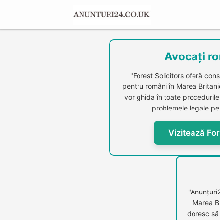
Avocați ro
"Forest Solicitors oferă cons
pentru români în Marea Britanie.
vor ghida în toate procedurile 
problemele legale per
Vizitează For
"Anunțuri
Marea Br
doresc să