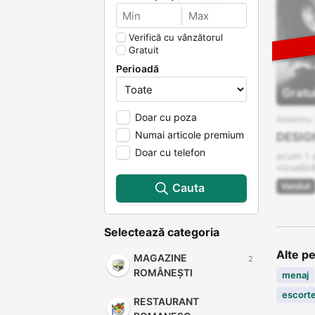
Verifică cu vânzătorul
Gratuit
Perioadă
Gratu
Doar cu poza
Abberley,
Numai articole premium
DESIG
Doar cu telefon
acum 1
vizualiză
Vandut
Cauta
Selectează categoria
Alte p
MAGAZINE
2
ROMÂNEȘTI
menaj
escort
RESTAURANT