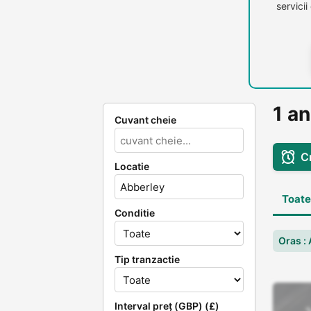
servici
1 an
Cuvant cheie
C
Locatie
Toate
Conditie
Oras :
Tip tranzactie
Interval preț (GBP) (£)