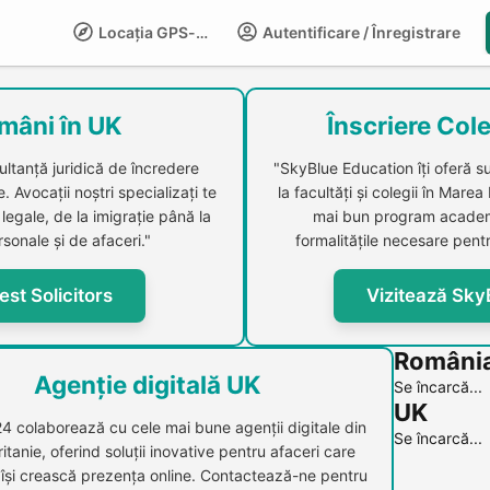
Locația GPS-LIFE
Autentificare / Înregistrare
Compani
mâni în UK
Înscriere Cole
ultanță juridică de încredere
"SkyBlue Education îți oferă s
 Avocații noștri specializați te
la facultăți și colegii în Marea
legale, de la imigrație până la
mai bun program academi
sonale și de afaceri."
formalitățile necesare pentr
est Solicitors
Vizitează Sky
Români
Agenție digitală UK
Se încarcă...
UK
24 colaborează cu cele mai bune agenții digitale din
Se încarcă...
itanie, oferind soluții inovative pentru afaceri care
 își crească prezența online. Contactează-ne pentru