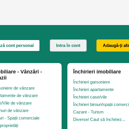
ză cont personal
Intra în cont
Adaugă-ți af
biliare - Vânzări -
Închirieri imobiliare
zii
Închirieri garsoniere
oniere de vânzare
Închirieri apartamente
tamente de vânzare
Închirieri case/vile
/Vile de vânzare
Închirieri birouri/spații comerc
nuri de vânzare
Cazare - Turism
uri - Spații comerciale
Diverse/ Caut să închiriez...
proprietăți