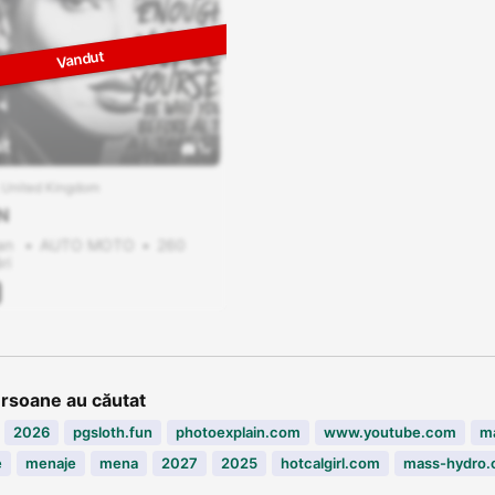
it
1
 United Kingdom
N
 an
AUTO MOTO
260
ri
ersoane au căutat
2026
pgsloth.fun
photoexplain.com
www.youtube.com
ma
e
menaje
mena
2027
2025
hotcalgirl.com
mass-hydro