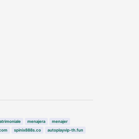
trimoniale
menajera
menajer
.com
spinix888s.co
autoplayvip-th.fun