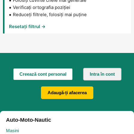
Folosiți cuvinte cheie mai generale
Verificați ortografia poziției
Reduceți filtrele, folosiți mai puține
Resetați filtrul →
Creează cont personal
Intra în cont
Adaugă-ți afacerea
Auto-Moto-Nautic
Masini