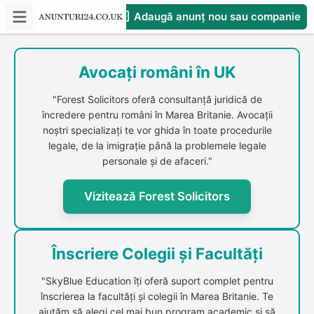
Adaugă anunț nou sau companie
CompaniesS
Avocați români în UK
"Forest Solicitors oferă consultanță juridică de
încredere pentru români în Marea Britanie. Avocații
noștri specializați te vor ghida în toate procedurile
legale, de la imigrație până la problemele legale
personale și de afaceri."
Vizitează Forest Solicitors
Înscriere Colegii și Facultăți
"SkyBlue Education îți oferă suport complet pentru
înscrierea la facultăți și colegii în Marea Britanie. Te
ajutăm să alegi cel mai bun program academic și să