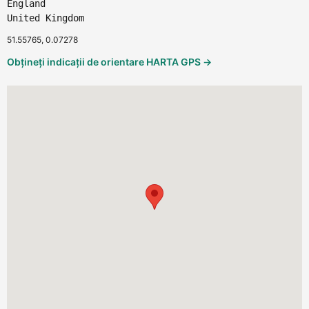
England
United Kingdom
51.55765, 0.07278
Obțineți indicații de orientare HARTA GPS →