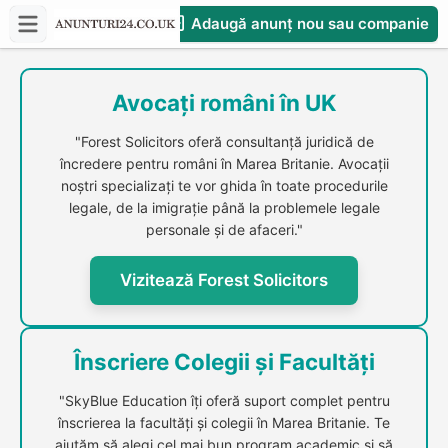
Adaugă anunț nou sau companie
CompaniesS
Avocați români în UK
"Forest Solicitors oferă consultanță juridică de
încredere pentru români în Marea Britanie. Avocații
noștri specializați te vor ghida în toate procedurile
legale, de la imigrație până la problemele legale
personale și de afaceri."
Vizitează Forest Solicitors
Înscriere Colegii și Facultăți
"SkyBlue Education îți oferă suport complet pentru
înscrierea la facultăți și colegii în Marea Britanie. Te
ajutăm să alegi cel mai bun program academic și să