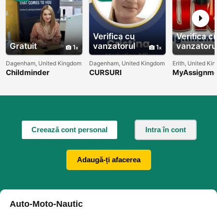
Verifica cu
Verifica c
Gratuit
vanzatorul
vanzatoru
1
1
Dagenham, United Kingdom
Dagenham, United Kingdom
Erith, United Ki
Childminder
CURSURI
MyAssignme
autorizat la OFSTED
FINANTATE!
Servicii de 
academică p
fiecare nivel
studiu
Creează cont personal
Intra în cont
Adaugă-ți afacerea
Auto-Moto-Nautic