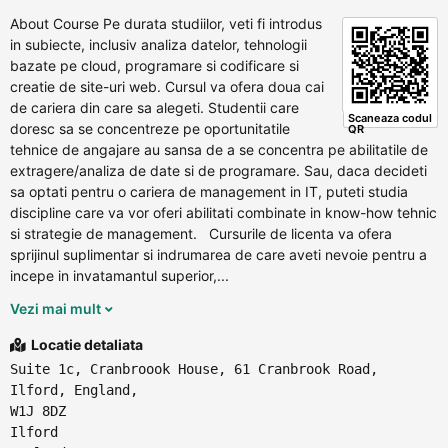
About Course Pe durata studiilor, veti fi introdus
in subiecte, inclusiv analiza datelor, tehnologii
bazate pe cloud, programare si codificare si
creatie de site-uri web. Cursul va ofera doua cai
de cariera din care sa alegeti. Studentii care
Scaneaza codul
doresc sa se concentreze pe oportunitatile
QR
tehnice de angajare au sansa de a se concentra pe abilitatile de
extragere/analiza de date si de programare. Sau, daca decideti
sa optati pentru o cariera de management in IT, puteti studia
discipline care va vor oferi abilitati combinate in know-how tehnic
si strategie de management. Cursurile de licenta va ofera
sprijinul suplimentar si indrumarea de care aveti nevoie pentru a
incepe in invatamantul superior,...
Vezi mai mult
Locatie detaliata
Suite 1c, Cranbroook House, 61 Cranbrook Road,
Ilford, England,
W1J 8DZ
Ilford