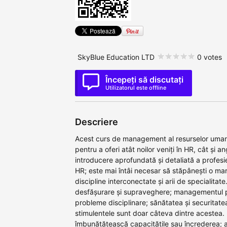
SkyBlue Education LTD
0 votes
Începeți să discutați
Utilizatorul este offline
Descriere
Acest curs de management al resurselor uman
pentru a oferi atât noilor veniți în HR, cât și an
introducere aprofundată și detaliată a profesie
HR; este mai întâi necesar să stăpânești o ma
discipline interconectate și arii de specialitate.
desfășurare și supraveghere; managementul p
probleme disciplinare; sănătatea și securitatea
stimulentele sunt doar câteva dintre acestea.
îmbunătățească capacitățile sau încrederea; a