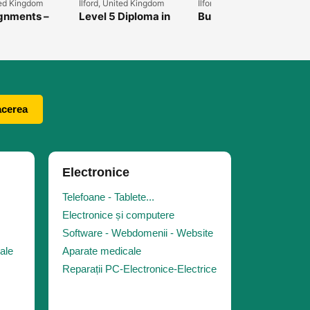
ted Kingdom
Ilford, United Kingdom
Ilford, United Kingdom
gnments –
Level 5 Diploma in
Business
apid și
Education and
Management Nivelul
onal pentru
Training
4
i de facultate
acerea
Electronice
Telefoane - Tablete...
Electronice și computere
Software - Webdomenii - Website
iale
Aparate medicale
Reparații PC-Electronice-Electrice