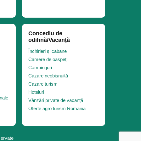
Concediu de
odihnă/Vacanță
Închirieri și cabane
Camere de oaspeți
Campinguri
Cazare neobișnuită
Cazare turism
Hoteluri
nale
Vânzări private de vacanță
Oferte agro turism România
zervate