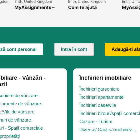
ngdom
Erith, United Kingdom
Erith, United Kingdom
Erith, Uni
MyAssignments –
Cum te ajută
MyAssi
Servicii de redactare
MyAssignments să
Ajutor r
academică pentru
obții rezultate mai
profesi
fiecare nivel de
bune la facultate
studenți
studiu
ză cont personal
Intra în cont
Adaugă-ți af
biliare - Vânzări -
Închirieri imobiliare
zii
Închirieri garsoniere
oniere de vânzare
Închirieri apartamente
tamente de vânzare
Închirieri case/vile
/Vile de vânzare
Închirieri birouri/spații comerc
nuri de vânzare
Cazare - Turism
uri - Spații comerciale
Diverse/ Caut să închiriez...
proprietăți