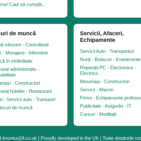
rse/ Caut să cumpăr...
uri de muncă
Servicii, Afaceri,
Echipamente
ți vânzare - Consultanți
Servicii Auto - Transporturi
 - Menajere - Infirmiere
Nunți - Botezuri - Evenimente
ă în străinătate
Reparații PC - Electronice -
onal administrativ -
Electrice
abilitate
Meseriași - Constructori
riași - Constructori
Servicii - Afaceri
onal hotelier - Restaurant
Firme - Echipamente profesio
ri - Servicii auto - Transport
Publicitate - Asigurări - IT
 locuri de muncă
Cursuri - Meditații
 Anunturi24.co.uk | Proudly developed in the UK | Toate drepturile re