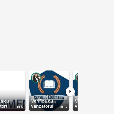
ca cu
Verifica cu
Verifica cu
torul
vanzatorul
vanzatorul
1
1
1