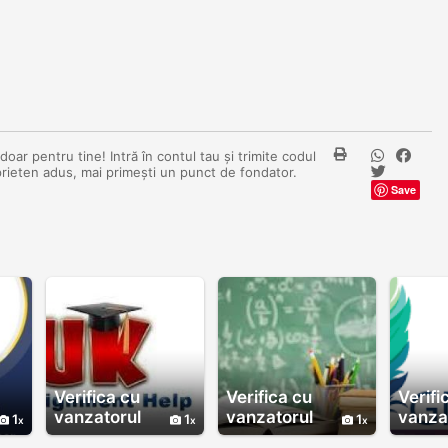
oar pentru tine! Intră în contul tau și trimite codul
prieten adus, mai primești un punct de fondator.
Save
Verifica cu
Verifica cu
Verifi
vanzatorul
vanzatorul
vanza
1
1
1