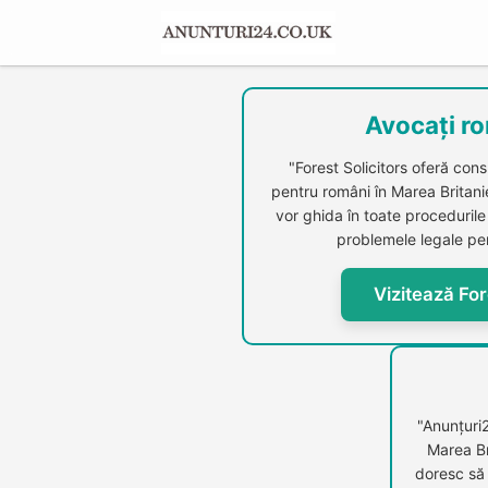
Avocați ro
"Forest Solicitors oferă cons
pentru români în Marea Britanie.
vor ghida în toate procedurile 
problemele legale per
Vizitează For
"Anunțuri
Marea Br
doresc să