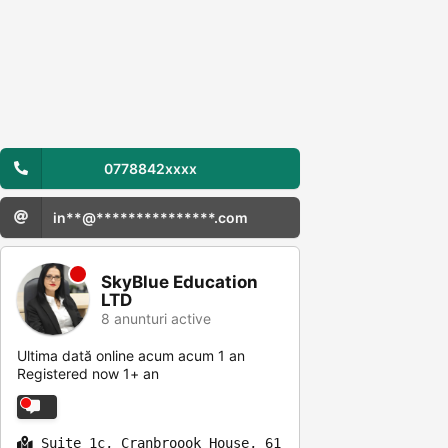
0778842xxxx
in**@***************.com
SkyBlue Education
LTD
8 anunturi active
Ultima dată online acum acum 1 an
Registered now 1+ an
Suite 1c, Cranbroook House, 61