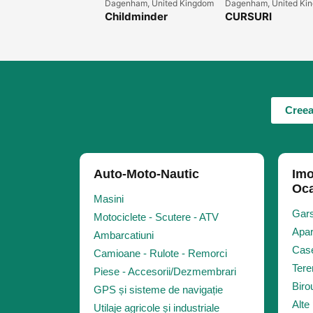
Dagenham, United Kingdom
Dagenham, United Ki
Childminder
CURSURI
autorizat la OFSTED
FINANTATE!
Creea
Auto-Moto-Nautic
Imo
Oca
Masini
Gars
Motociclete - Scutere - ATV
Apar
Ambarcatiuni
Case
Camioane - Rulote - Remorci
Tere
Piese - Accesorii/Dezmembrari
Biro
GPS și sisteme de navigație
Alte 
Utilaje agricole și industriale