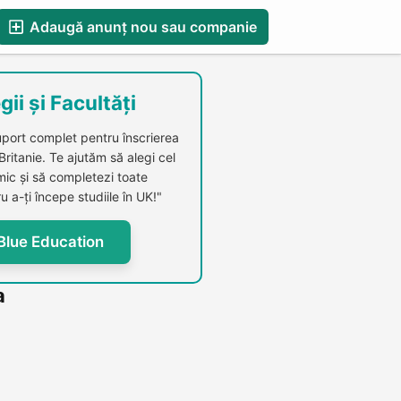
Adaugă anunț nou sau companie
esS
Blog
Catalog Firme Românești in UK
gii și Facultăți
uport complet pentru înscrierea
 Britanie. Te ajutăm să alegi cel
c și să completezi toate
u a-ți începe studiile în UK!"
Blue Education
a