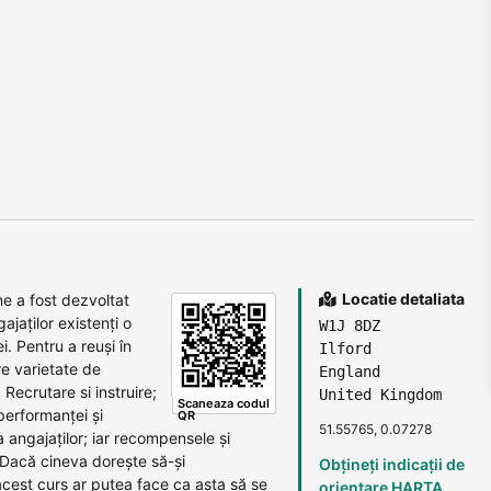
Locatie detaliata
e a fost dezvoltat
gajaților existenți o
W1J 8DZ
i. Pentru a reuși în
Ilford
re varietate de
England
 Recrutare si instruire;
United Kingdom
Scaneaza codul
erformanței și
QR
51.55765, 0.07278
 angajaților; iar recompensele și
 Dacă cineva dorește să-și
Obțineți indicații de
cest curs ar putea face ca asta să se
orientare HARTA