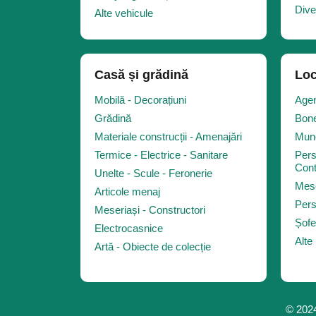
Dive
Alte vehicule
Casă și grădină
Loc
Mobilă - Decorațiuni
Agen
Grădină
Bone
Materiale construcții - Amenajări
Munc
Termice - Electrice - Sanitare
Pers
Cont
Unelte - Scule - Feronerie
Mese
Articole menaj
Pers
Meseriași - Constructori
Șofe
Electrocasnice
Alte
Artă - Obiecte de colecție
© 2024