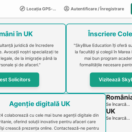
Locația GPS-LIFE
Autentificare / Înregistrare
Compani
mâni în UK
Înscriere Cole
ultanță juridică de încredere
"SkyBlue Education îți oferă s
 Avocații noștri specializați te
la facultăți și colegii în Marea
legale, de la imigrație până la
mai bun program academi
sonale și de afaceri."
formalitățile necesare pentr
est Solicitors
Vizitează Sky
Români
Agenție digitală UK
Se încarcă...
UK
24 colaborează cu cele mai bune agenții digitale din
Se încarcă...
itanie, oferind soluții inovative pentru afaceri care
 își crească prezența online. Contactează-ne pentru