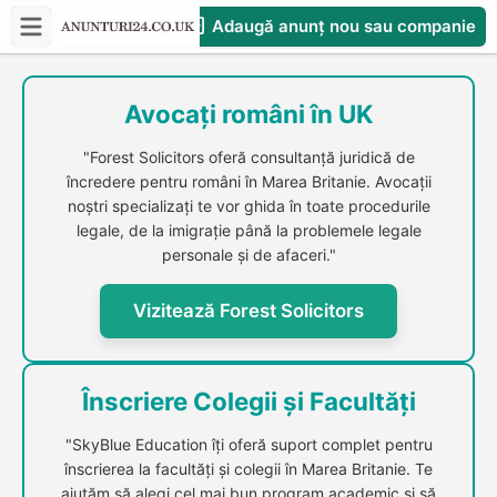
Adaugă anunț nou sau companie
CompaniesS
Avocați români în UK
"Forest Solicitors oferă consultanță juridică de
încredere pentru români în Marea Britanie. Avocații
noștri specializați te vor ghida în toate procedurile
legale, de la imigrație până la problemele legale
personale și de afaceri."
Vizitează Forest Solicitors
Înscriere Colegii și Facultăți
"SkyBlue Education îți oferă suport complet pentru
înscrierea la facultăți și colegii în Marea Britanie. Te
ajutăm să alegi cel mai bun program academic și să