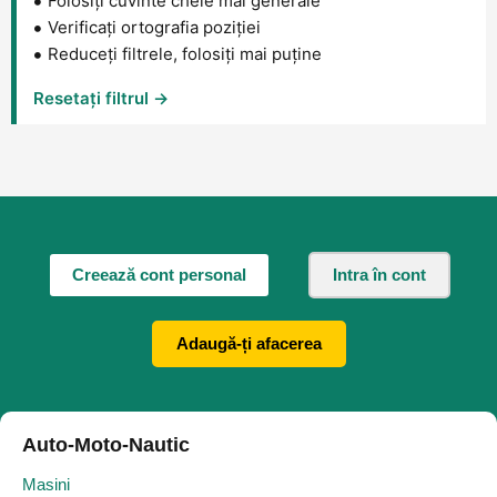
Folosiți cuvinte cheie mai generale
Verificați ortografia poziției
Reduceți filtrele, folosiți mai puține
Resetați filtrul →
Creează cont personal
Intra în cont
Adaugă-ți afacerea
Auto-Moto-Nautic
Masini