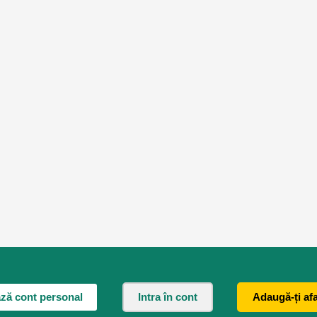
ză cont personal
Intra în cont
Adaugă-ți af