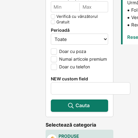
Următ
Fol
Verifică cu vânzătorul
Ver
Gratuit
Red
Perioadă
Reset
Doar cu poza
Numai articole premium
Doar cu telefon
NEW custom field
Cauta
Selectează categoria
PRODUSE