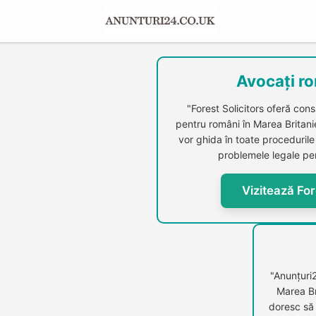
Avocați ro
"Forest Solicitors oferă cons
pentru români în Marea Britanie.
vor ghida în toate procedurile 
problemele legale per
Vizitează For
"Anunțuri
Marea Br
doresc să