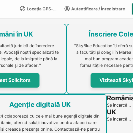
Locația GPS-LIFE
Autentificare / Înregistrare
Compani
mâni în UK
Înscriere Cole
ultanță juridică de încredere
"SkyBlue Education îți oferă s
 Avocații noștri specializați te
la facultăți și colegii în Marea
legale, de la imigrație până la
mai bun program academi
sonale și de afaceri."
formalitățile necesare pentr
est Solicitors
Vizitează Sky
Români
Agenție digitală UK
Se încarcă...
UK
24 colaborează cu cele mai bune agenții digitale din
Se încarcă...
itanie, oferind soluții inovative pentru afaceri care
 își crească prezența online. Contactează-ne pentru