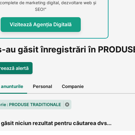
i complete de marketing digital, dezvoltare web și
SEO!"
Vizitează Agenția Digitală
s-au găsit înregistrări în PROD
reează alertă
 anunturile
Personal
Companie
rie : PRODUSE TRADITIONALE
găsit niciun rezultat pentru căutarea dvs...