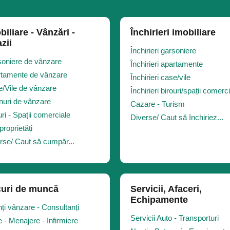
biliare - Vânzări -
Închirieri imobiliare
zii
Închirieri garsoniere
oniere de vânzare
Închirieri apartamente
tamente de vânzare
Închirieri case/vile
/Vile de vânzare
Închirieri birouri/spații comerc
nuri de vânzare
Cazare - Turism
uri - Spații comerciale
Diverse/ Caut să închiriez...
proprietăți
rse/ Caut să cumpăr...
uri de muncă
Servicii, Afaceri,
Echipamente
ți vânzare - Consultanți
Servicii Auto - Transporturi
 - Menajere - Infirmiere