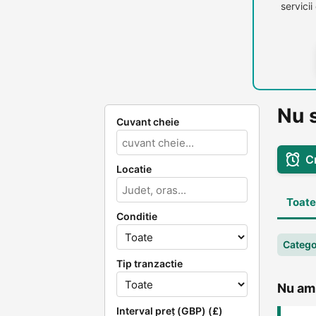
servici
Nu 
Cuvant cheie
C
Locatie
Toate
Conditie
Catego
Tip tranzactie
Nu am 
Interval preț (GBP) (£)