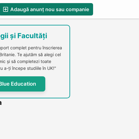
Adaugă anunț nou sau companie
esS
Blog
Catalog Firme Românești in UK
gii și Facultăți
uport complet pentru înscrierea
 Britanie. Te ajutăm să alegi cel
c și să completezi toate
u a-ți începe studiile în UK!"
Blue Education
a