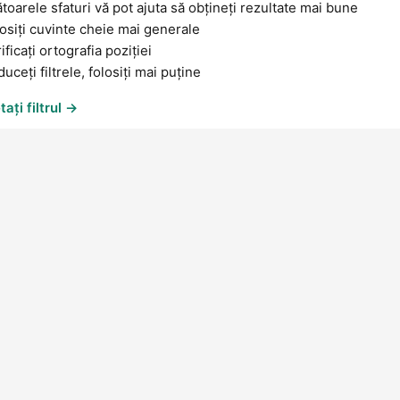
oarele sfaturi vă pot ajuta să obțineți rezultate mai bune
osiți cuvinte cheie mai generale
ificați ortografia poziției
uceți filtrele, folosiți mai puține
ați filtrul →