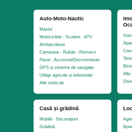
Auto-Moto-Nautic
Imo
Oca
Masini
Gars
Motociclete - Scutere - ATV
Apar
Ambarcatiuni
Case
Camioane - Rulote - Remorci
Tere
Piese - Accesorii/Dezmembrari
Biro
GPS și sisteme de navigație
Alte 
Utilaje agricole și industriale
Dive
Alte vehicule
Casă și grădină
Loc
Mobilă - Decorațiuni
Agen
Grădină
Bone