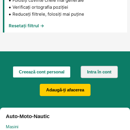
Folosiți cuvinte cheie mai generale
Verificați ortografia poziției
Reduceți filtrele, folosiți mai puține
Resetați filtrul →
Creează cont personal
Intra în cont
Adaugă-ți afacerea
Auto-Moto-Nautic
Masini