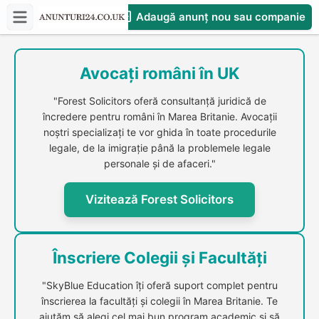
Adaugă anunț nou sau companie
CompaniesS
Avocați români în UK
"Forest Solicitors oferă consultanță juridică de
încredere pentru români în Marea Britanie. Avocații
noștri specializați te vor ghida în toate procedurile
legale, de la imigrație până la problemele legale
personale și de afaceri."
Vizitează Forest Solicitors
Înscriere Colegii și Facultăți
"SkyBlue Education îți oferă suport complet pentru
înscrierea la facultăți și colegii în Marea Britanie. Te
ajutăm să alegi cel mai bun program academic și să