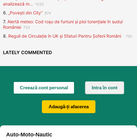
analizează m...
1025
6.
„Povești din City”
874
7.
Alertă meteo: Cod roșu de furtuni și ploi torențiale în sudul
României
753
8.
Reguli de Circulație în UK și Sfaturi Pentru Șoferii Români
750
LATELY COMMENTED
Creează cont personal
Intra în cont
Adaugă-ți afacerea
Auto-Moto-Nautic