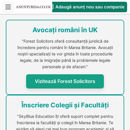
Adaugă anunț nou sau companie
CompaniesS
Avocați români în UK
"Forest Solicitors oferă consultanță juridică de
încredere pentru români în Marea Britanie. Avocații
noștri specializați te vor ghida în toate procedurile
legale, de la imigrație până la problemele legale
personale și de afaceri."
Vizitează Forest Solicitors
Înscriere Colegii și Facultăți
"SkyBlue Education îți oferă suport complet pentru
înscrierea la facultăți și colegii în Marea Britanie. Te
ajutăm să alegi cel mai bun program academic și să