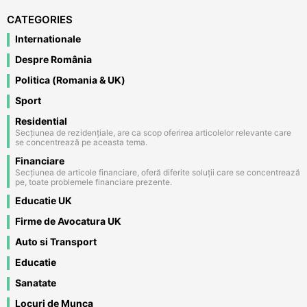
CATEGORIES
Internationale
Despre România
Politica (Romania & UK)
Sport
Residential
Secțiunea de rezidențiale, are ca scop oferirea articolelor relevante care
se concentrează pe aceasta tema.
Financiare
Secțiunea de articole financiare, oferă diferite soluții care se concentrează
pe, toate problemele financiare prezente.
Educatie UK
Firme de Avocatura UK
Auto si Transport
Educatie
Sanatate
Locuri de Munca