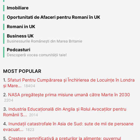
Imobiliare
Oportunitati de Afaceri pentru Romani în UK
Romani in UK
Business UK
Businessurile Românești din Marea Britanie
Podcasturi
Descoperă vocea comunității tale!
MOST POPULAR
1.
Sfaturi Pentru Cumpărarea și Închirierea de Locuințe în Londra
și Mare...
18404
2.
NASA pregătește prima misiune umană către Marte în 2030
2204
3.
Industria Educațională din Anglia și Rolul Avocaților pentru
Românii S...
2014
4.
Inundații catastrofale în Asia de Sud: sute de mii de persoane
evacuat...
1823
5.
Creștere semnificativă a prețurilor la alimente: guvernul