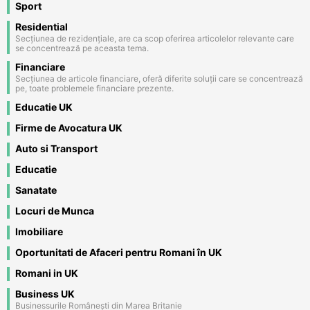
Sport
Residential
Secțiunea de rezidențiale, are ca scop oferirea articolelor relevante care
se concentrează pe aceasta tema.
Financiare
Secțiunea de articole financiare, oferă diferite soluții care se concentrează
pe, toate problemele financiare prezente.
Educatie UK
Firme de Avocatura UK
Auto si Transport
Educatie
Sanatate
Locuri de Munca
Imobiliare
Oportunitati de Afaceri pentru Romani în UK
Romani in UK
Business UK
Businessurile Românești din Marea Britanie