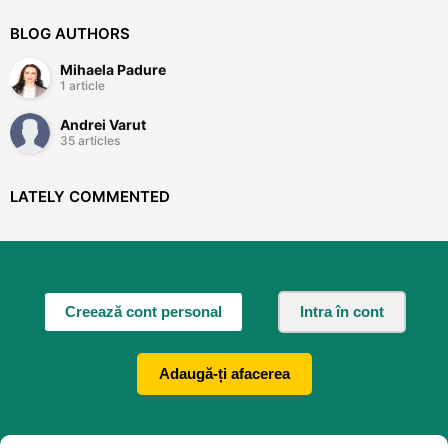
BLOG AUTHORS
Mihaela Padure
1 article
Andrei Varut
35 articles
LATELY COMMENTED
Creează cont personal
Intra în cont
Adaugă-ți afacerea