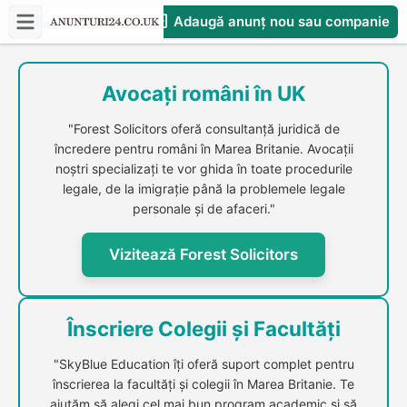
Adaugă anunț nou sau companie
CompaniesS
Avocați români în UK
"Forest Solicitors oferă consultanță juridică de
încredere pentru români în Marea Britanie. Avocații
noștri specializați te vor ghida în toate procedurile
legale, de la imigrație până la problemele legale
personale și de afaceri."
Vizitează Forest Solicitors
Înscriere Colegii și Facultăți
"SkyBlue Education îți oferă suport complet pentru
înscrierea la facultăți și colegii în Marea Britanie. Te
ajutăm să alegi cel mai bun program academic și să