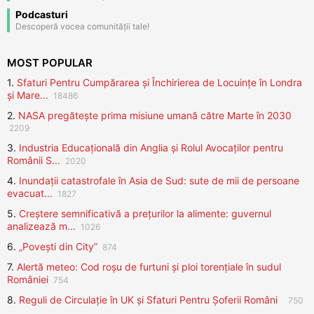
Podcasturi
Descoperă vocea comunității tale!
MOST POPULAR
1.
Sfaturi Pentru Cumpărarea și Închirierea de Locuințe în Londra
și Mare...
18486
2.
NASA pregătește prima misiune umană către Marte în 2030
2209
3.
Industria Educațională din Anglia și Rolul Avocaților pentru
Românii S...
2020
4.
Inundații catastrofale în Asia de Sud: sute de mii de persoane
evacuat...
1827
5.
Creștere semnificativă a prețurilor la alimente: guvernul
analizează m...
1026
6.
„Povești din City”
874
7.
Alertă meteo: Cod roșu de furtuni și ploi torențiale în sudul
României
754
8.
Reguli de Circulație în UK și Sfaturi Pentru Șoferii Români
750