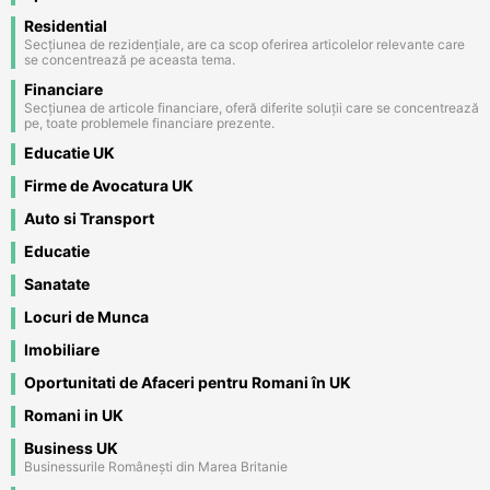
Residential
Secțiunea de rezidențiale, are ca scop oferirea articolelor relevante care
se concentrează pe aceasta tema.
Financiare
Secțiunea de articole financiare, oferă diferite soluții care se concentrează
pe, toate problemele financiare prezente.
Educatie UK
Firme de Avocatura UK
Auto si Transport
Educatie
Sanatate
Locuri de Munca
Imobiliare
Oportunitati de Afaceri pentru Romani în UK
Romani in UK
Business UK
Businessurile Românești din Marea Britanie