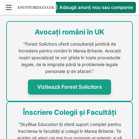
Adaugă anunț nou sau companie
CompaniesS
Avocați români în UK
"Forest Solicitors oferă consultanță juridică de
încredere pentru români în Marea Britanie. Avocații
noștri specializați te vor ghida în toate procedurile
legale, de la imigrație până la problemele legale
personale și de afaceri."
Vizitează Forest Solicitors
Înscriere Colegii și Facultăți
"SkyBlue Education îți oferă suport complet pentru
înscrierea la facultăți și colegii în Marea Britanie. Te
ajutăm să alegi cel mai bun program academic și să