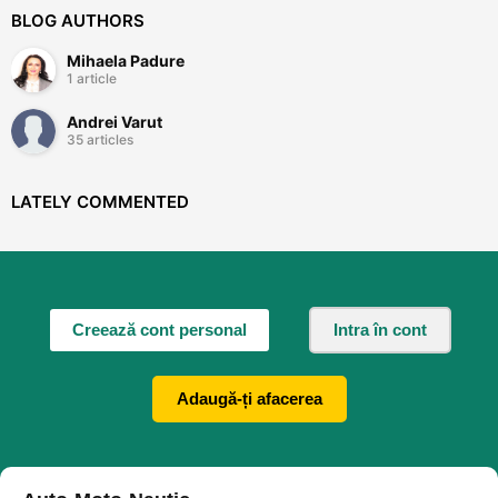
BLOG AUTHORS
Mihaela Padure
1 article
Andrei Varut
35 articles
LATELY COMMENTED
Creează cont personal
Intra în cont
Adaugă-ți afacerea