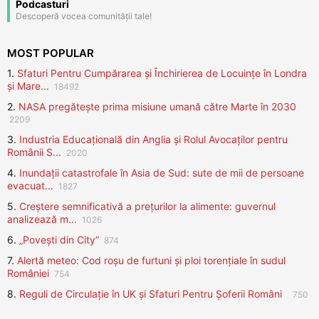
Podcasturi
Descoperă vocea comunității tale!
MOST POPULAR
1.
Sfaturi Pentru Cumpărarea și Închirierea de Locuințe în Londra
și Mare...
18492
2.
NASA pregătește prima misiune umană către Marte în 2030
2209
3.
Industria Educațională din Anglia și Rolul Avocaților pentru
Românii S...
2020
4.
Inundații catastrofale în Asia de Sud: sute de mii de persoane
evacuat...
1827
5.
Creștere semnificativă a prețurilor la alimente: guvernul
analizează m...
1026
6.
„Povești din City”
874
7.
Alertă meteo: Cod roșu de furtuni și ploi torențiale în sudul
României
754
8.
Reguli de Circulație în UK și Sfaturi Pentru Șoferii Români
750