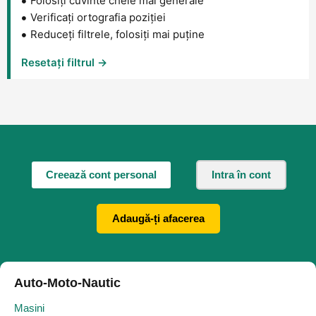
Folosiți cuvinte cheie mai generale
Verificați ortografia poziției
Reduceți filtrele, folosiți mai puține
Resetați filtrul →
Creează cont personal
Intra în cont
Adaugă-ți afacerea
Auto-Moto-Nautic
Masini