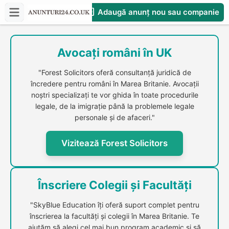
Adaugă anunț nou sau companie
CompaniesS
Avocați români în UK
"Forest Solicitors oferă consultanță juridică de
încredere pentru români în Marea Britanie. Avocații
noștri specializați te vor ghida în toate procedurile
legale, de la imigrație până la problemele legale
personale și de afaceri."
Vizitează Forest Solicitors
Înscriere Colegii și Facultăți
"SkyBlue Education îți oferă suport complet pentru
înscrierea la facultăți și colegii în Marea Britanie. Te
ajutăm să alegi cel mai bun program academic și să