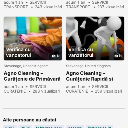
dinamice și de succes!
transportului începe
acum 1 an
SERVICII
acum 1 an
SERVICII
aici!
TRANSPORT
243 vizualizări
TRANSPORT
237 vizualizări
Verifica cu
Verifica cu
vanzatorul
vanzatorul
1
1
Stevenage, United Kingdom
Stevenage, United Kingdom
Agno Cleaning –
Agno Cleaning –
Curățenie de Primăvară
Curățenie Rapidă și
pentru Casa Ta
Eficientă pentru Biroul
acum 1 an
SERVICII
acum 1 an
SERVICII
Tău
CURATENIE
288 vizualizări
CURATENIE
259 vizualizări
Alte persoane au căutat