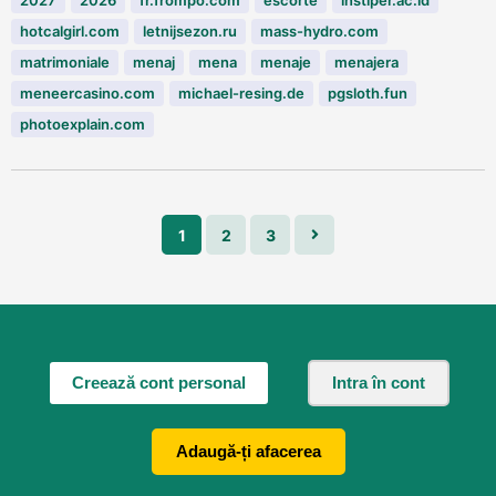
2027
2026
fr.frompo.com
escorte
instiper.ac.id
hotcalgirl.com
letnijsezon.ru
mass-hydro.com
matrimoniale
menaj
mena
menaje
menajera
meneercasino.com
michael-resing.de
pgsloth.fun
photoexplain.com
1
2
3
Creează cont personal
Intra în cont
Adaugă-ți afacerea