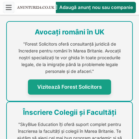
Adaugă anunț nou sau companie
CompaniesS
Avocați români în UK
"Forest Solicitors oferă consultanță juridică de
încredere pentru români în Marea Britanie. Avocații
noștri specializați te vor ghida în toate procedurile
legale, de la imigrație până la problemele legale
personale și de afaceri."
Vizitează Forest Solicitors
Înscriere Colegii și Facultăți
"SkyBlue Education îți oferă suport complet pentru
înscrierea la facultăți și colegii în Marea Britanie. Te
ajutăm să alegi cel mai bun program academic și să