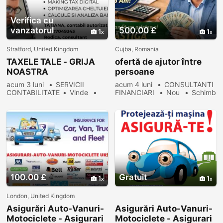
Verifica cu
vanzatorul
500.00 £
1
1
Stratford, United Kingdom
Cujba, Romania
TAXELE TALE - GRIJA
ofertă de ajutor între
NOASTRA
persoane
acum 3 luni
SERVICII
acum 4 luni
CONSULTANTI
CONTABILITATE
Vinde
FINANCIARI
Nou
Schimb
44 vizualizări
50 vizualizări
100.00 £
Gratuit
1
1
London, United Kingdom
Asigurări Auto-Vanuri-
Asigurări Auto-Vanuri-
Motociclete - Asigurari
Motociclete - Asigurari