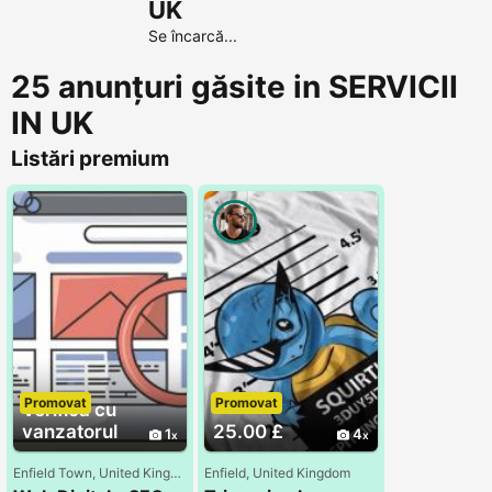
UK
Se încarcă...
25 anunțuri găsite in SERVICII
IN UK
Listări premium
Promovat
Promovat
Verifica cu
vanzatorul
25.00 £
1
4
Enfield Town, United Kingdom
Enfield, United Kingdom