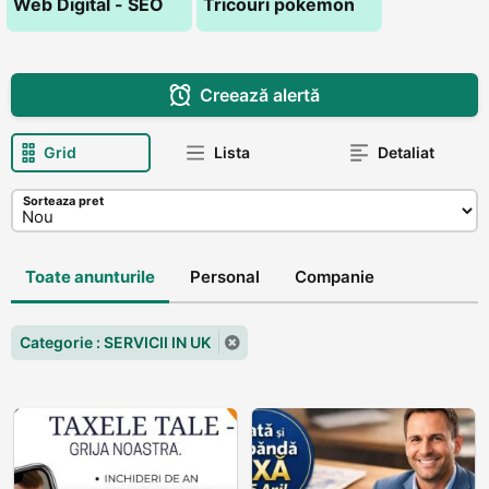
Web Digital - SEO
Tricouri pokemon
Creează alertă
Grid
Lista
Detaliat
Sorteaza pret
Toate anunturile
Personal
Companie
Categorie : SERVICII IN UK