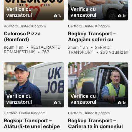
Verifica cu
Verifica cu
vanzatorul
vanzatorul
1
1
Romford, United Kingdom
Dartford, United Kingdom
Caloroso Pizza
Rogkop Transport –
(Romford)
Angajăm șoferi cu
experiență și începători
acum 1 an
RESTAURANTE
acum 1 an
SERVICII
ROMANESTI UK
267
TRANSPORT
263 vizualizări
vizualizări
Verifica cu
Verifica cu
vanzatorul
vanzatorul
1
1
Dartford, United Kingdom
Dartford, United Kingdom
Rogkop Transport –
Rogkop Transport –
Alătură-te unei echipe
Cariera ta în domeniul