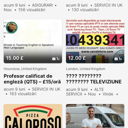
Auto Legale UK 2025
Auto Legale UK
acum 9 luni
ASIGURARI
acum 9 luni
SERVICII IN UK
Nou
156 vizualizări
130 vizualizări
15.00 £
12.00 £
1
1
Hounslow, United Kingdom
London, United Kingdom
Profesor calificat de
???? ????????
engleză (QTS) – £15/oră
???????? TELEVIZIUNE
ROMANEASCA
acum 9 luni
SERVICII IN UK
acum 9 luni
ALTE
???????? ????????
163 vizualizări
SERVICII
Nou
Vinde
????
171 vizualizări