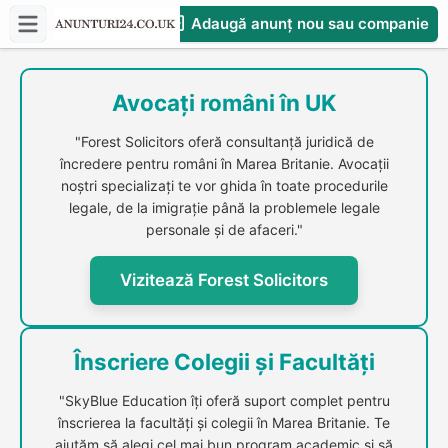
Adaugă anunț nou sau companie
CompaniesS
Avocați români în UK
"Forest Solicitors oferă consultanță juridică de
încredere pentru români în Marea Britanie. Avocații
noștri specializați te vor ghida în toate procedurile
legale, de la imigrație până la problemele legale
personale și de afaceri."
Vizitează Forest Solicitors
Înscriere Colegii și Facultăți
"SkyBlue Education îți oferă suport complet pentru
înscrierea la facultăți și colegii în Marea Britanie. Te
ajutăm să alegi cel mai bun program academic și să