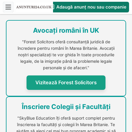
Adaugă anunț nou sau companie
CompaniesS
Avocați români în UK
"Forest Solicitors oferă consultanță juridică de
încredere pentru români în Marea Britanie. Avocații
noștri specializați te vor ghida în toate procedurile
legale, de la imigrație până la problemele legale
personale și de afaceri."
Vizitează Forest Solicitors
Înscriere Colegii și Facultăți
"SkyBlue Education îți oferă suport complet pentru
înscrierea la facultăți și colegii în Marea Britanie. Te
ajutăm să alegi cel mai bun program academic și să