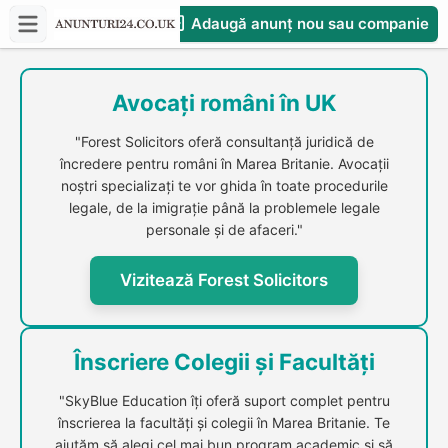
Adaugă anunț nou sau companie
CompaniesS
Avocați români în UK
"Forest Solicitors oferă consultanță juridică de
încredere pentru români în Marea Britanie. Avocații
noștri specializați te vor ghida în toate procedurile
legale, de la imigrație până la problemele legale
personale și de afaceri."
Vizitează Forest Solicitors
Înscriere Colegii și Facultăți
"SkyBlue Education îți oferă suport complet pentru
înscrierea la facultăți și colegii în Marea Britanie. Te
ajutăm să alegi cel mai bun program academic și să