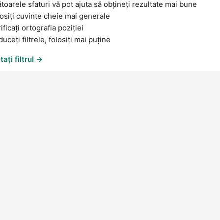
oarele sfaturi vă pot ajuta să obțineți rezultate mai bune
osiți cuvinte cheie mai generale
ificați ortografia poziției
uceți filtrele, folosiți mai puține
ați filtrul →