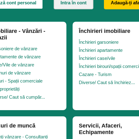
ză cont personal
Intra în cont
Adaugă-ți af
biliare - Vânzări -
Închirieri imobiliare
zii
Închirieri garsoniere
oniere de vânzare
Închirieri apartamente
tamente de vânzare
Închirieri case/vile
/Vile de vânzare
Închirieri birouri/spații comerc
nuri de vânzare
Cazare - Turism
uri - Spații comerciale
Diverse/ Caut să închiriez...
proprietăți
rse/ Caut să cumpăr...
uri de muncă
Servicii, Afaceri,
Echipamente
ți vânzare - Consultanți