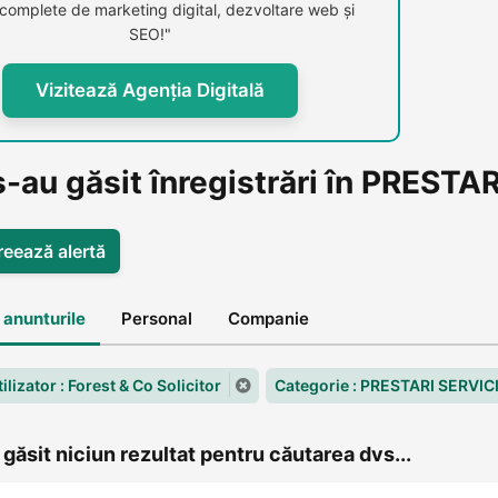
i complete de marketing digital, dezvoltare web și
SEO!"
Vizitează Agenția Digitală
-au găsit înregistrări în PRESTA
reează alertă
 anunturile
Personal
Companie
tilizator : Forest & Co Solicitor
Categorie : PRESTARI SERVICI
găsit niciun rezultat pentru căutarea dvs...