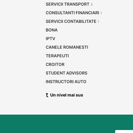
SERVICII TRANSPORT
3
CONSULTANTI FINANCIARI
1
SERVICII CONTABILITATE
1
BONA
IPTV
CANELE ROMANESTI
TERAPEUTI
CROITOR
STUDENT ADVISORS
INSTRUCTORI AUTO
NUTRITIE
Un nivel mai sus
AESTETICIAN
TATUATORI
SALON DE UNGHII
TRADUCATORI