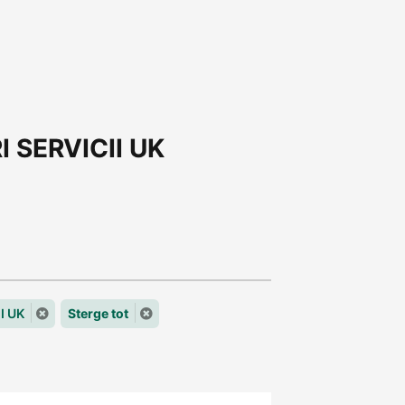
RI SERVICII UK
I UK
Sterge tot