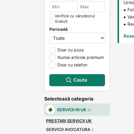
Următ
Fol
Verifică cu vânzătorul
Ver
Gratuit
Red
Perioadă
Reset
Doar cu poza
Numai articole premium
Doar cu telefon
Cauta
Selectează categoria
SERVICII IN UK
25
PRESTARI SERVICII UK
SERVICII AVOCATURA
5