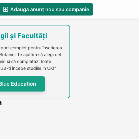
Adaugă anunț nou sau companie
esS
Blog
Catalog Firme Românești in UK
gii și Facultăți
uport complet pentru înscrierea
 Britanie. Te ajutăm să alegi cel
c și să completezi toate
u a-ți începe studiile în UK!"
Blue Education
a