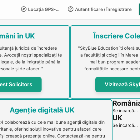
Locația GPS-LIFE
Autentificare / Înregistrare
Compani
mâni în UK
Înscriere Cole
ultanță juridică de încredere
"SkyBlue Education îți oferă s
 Avocații noștri specializați te
la facultăți și colegii în Marea
legale, de la imigrație până la
mai bun program academi
sonale și de afaceri."
formalitățile necesare pentr
est Solicitors
Vizitează Sky
Români
Agenție digitală UK
Se încarcă...
UK
24 colaborează cu cele mai bune agenții digitale din
Se încarcă...
itanie, oferind soluții inovative pentru afaceri care
 își crească prezența online. Contactează-ne pentru