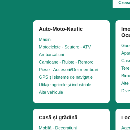
DJ
Creea
SERVICII CATERING
DENTISTI
VOPSITOR AUTO
Auto-Moto-Nautic
Imo
PSIHOLOGI
Oca
Masini
DOCTORI
Gars
Motociclete - Scutere - ATV
INTERPRETI
Apar
Ambarcatiuni
CASTING - INTERVIURI
Case
Camioane - Rulote - Remorci
MORTGAGE ADVISOR
Tere
Piese - Accesorii/Dezmembrari
Biro
CALCULATOR - IT
1
GPS și sisteme de navigație
Alte 
SERVICII CURATENIE
Utilaje agricole și industriale
6
Dive
Alte vehicule
ASIGURARI
1
SERVICII EVENIMENTE
SANATATE - FRUMUSETE -
FITNESS
Casă și grădină
Loc
HOROSCOP - TAROT
Mobilă - Decorațiuni
Agen