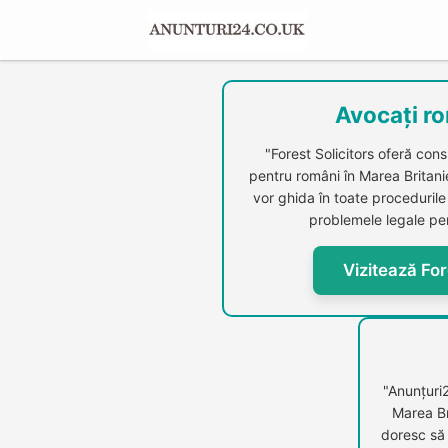
Avocați ro
"Forest Solicitors oferă cons
pentru români în Marea Britanie.
vor ghida în toate procedurile 
problemele legale per
Vizitează For
"Anunțuri
Marea Br
doresc să