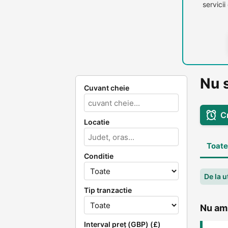
servici
Nu s
Cuvant cheie
C
Locatie
Toate
Conditie
De la u
Tip tranzactie
Nu am 
Interval preț (GBP) (£)