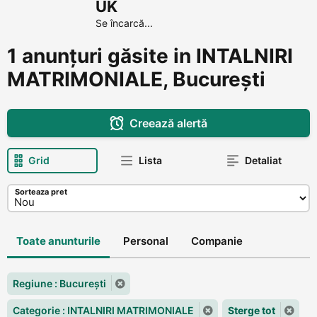
UK
Se încarcă...
1 anunțuri găsite in INTALNIRI
MATRIMONIALE, Bucureşti
Creează alertă
Grid
Lista
Detaliat
Sorteaza pret
Toate anunturile
Personal
Companie
Regiune : Bucureşti
Categorie : INTALNIRI MATRIMONIALE
Sterge tot