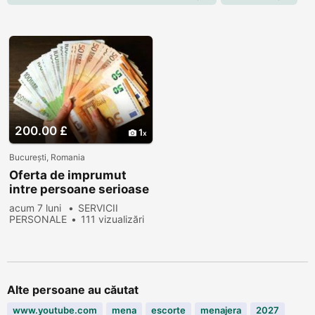
200.00 £
1
Bucureşti, Romania
Oferta de imprumut
intre persoane serioase
in 24 de ore
acum 7 luni
SERVICII
PERSONALE
111 vizualizări
Alte persoane au căutat
www.youtube.com
mena
escorte
menajera
2027