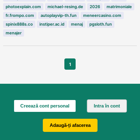
photoexplain.com
michael-resing.de
2026
matrimoniale
fr.frompo.com
autoplayvip-th.fun
meneercasino.com
spinix888s.co
instiper.ac.id
menaj
pgsloth.fun
menajer
1
Creează cont personal
Intra în cont
Adaugă-ți afacerea