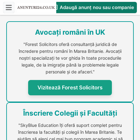
Adaugă anunț nou sau companie
CompaniesS
Avocați români în UK
"Forest Solicitors oferă consultanță juridică de
încredere pentru români în Marea Britanie. Avocații
noștri specializați te vor ghida în toate procedurile
legale, de la imigrație până la problemele legale
personale și de afaceri."
Vizitează Forest Solicitors
Înscriere Colegii și Facultăți
"SkyBlue Education îți oferă suport complet pentru
înscrierea la facultăți și colegii în Marea Britanie. Te
ajutăm să alegi cel mai bun program academic și să