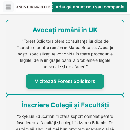
Adaugă anunț nou sau companie
CompaniesS
Avocați români în UK
"Forest Solicitors oferă consultanță juridică de
încredere pentru români în Marea Britanie. Avocații
noștri specializați te vor ghida în toate procedurile
legale, de la imigrație până la problemele legale
personale și de afaceri."
Vizitează Forest Solicitors
Înscriere Colegii și Facultăți
"SkyBlue Education îți oferă suport complet pentru
înscrierea la facultăți și colegii în Marea Britanie. Te
ajutăm să alegi cel mai bun program academic și să