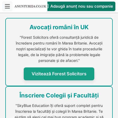
Adaugă anunț nou sau companie
CompaniesS
Avocați români în UK
"Forest Solicitors oferă consultanță juridică de
încredere pentru români în Marea Britanie. Avocații
noștri specializați te vor ghida în toate procedurile
legale, de la imigrație până la problemele legale
personale și de afaceri."
Vizitează Forest Solicitors
Înscriere Colegii și Facultăți
"SkyBlue Education îți oferă suport complet pentru
înscrierea la facultăți și colegii în Marea Britanie. Te
ajutăm să alegi cel mai bun program academic și să