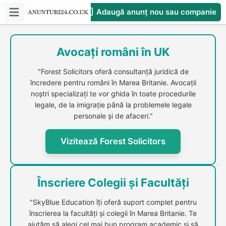
Adaugă anunț nou sau companie
CompaniesS
Avocați români în UK
"Forest Solicitors oferă consultanță juridică de
încredere pentru români în Marea Britanie. Avocații
noștri specializați te vor ghida în toate procedurile
legale, de la imigrație până la problemele legale
personale și de afaceri."
Vizitează Forest Solicitors
Înscriere Colegii și Facultăți
"SkyBlue Education îți oferă suport complet pentru
înscrierea la facultăți și colegii în Marea Britanie. Te
ajutăm să alegi cel mai bun program academic și să