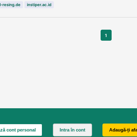
-resing.de
instiper.ac.id
1
ză cont personal
Intra în cont
Adaugă-ți af