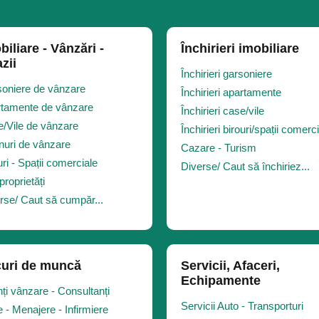
biliare - Vânzări -
Închirieri imobiliare
zii
Închirieri garsoniere
oniere de vânzare
Închirieri apartamente
tamente de vânzare
Închirieri case/vile
/Vile de vânzare
Închirieri birouri/spații comerc
nuri de vânzare
Cazare - Turism
uri - Spații comerciale
Diverse/ Caut să închiriez...
proprietăți
rse/ Caut să cumpăr...
uri de muncă
Servicii, Afaceri,
Echipamente
ți vânzare - Consultanți
Servicii Auto - Transporturi
 - Menajere - Infirmiere