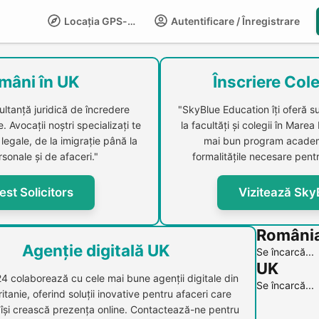
Locația GPS-LIFE
Autentificare / Înregistrare
Compani
mâni în UK
Înscriere Cole
ultanță juridică de încredere
"SkyBlue Education îți oferă s
 Avocații noștri specializați te
la facultăți și colegii în Marea
legale, de la imigrație până la
mai bun program academi
sonale și de afaceri."
formalitățile necesare pentr
est Solicitors
Vizitează Sky
Români
Agenție digitală UK
Se încarcă...
UK
24 colaborează cu cele mai bune agenții digitale din
Se încarcă...
itanie, oferind soluții inovative pentru afaceri care
 își crească prezența online. Contactează-ne pentru