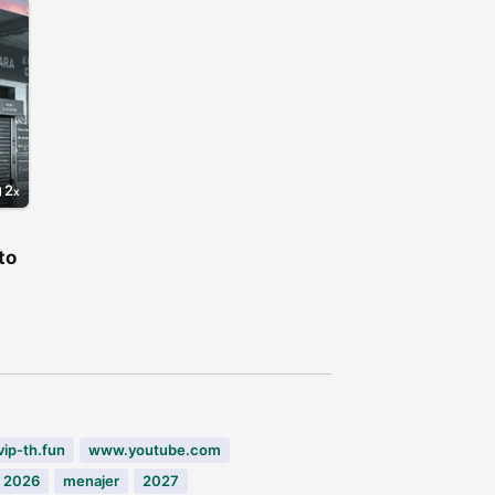
2
to
vip-th.fun
www.youtube.com
2026
menajer
2027