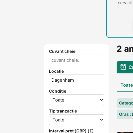
servici
2 a
Cuvant cheie
C
Locatie
Toate
Conditie
Categ
Tip tranzactie
Oras :
Interval preț (GBP) (£)