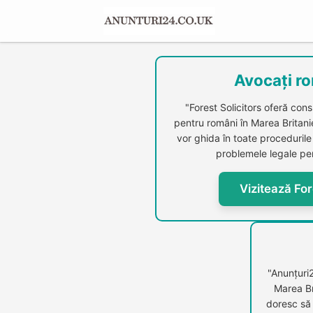
Avocați ro
"Forest Solicitors oferă cons
pentru români în Marea Britanie.
vor ghida în toate procedurile 
problemele legale per
Vizitează For
"Anunțuri
Marea Br
doresc să