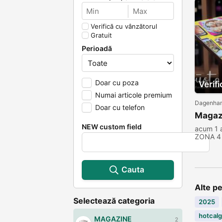
Verifică cu vânzătorul
Gratuit
Perioadă
Doar cu poza
Verif
Numai articole premium
Dagenham
Doar cu telefon
Magazi
NEW custom field
acum 1
ZONA 4
Cauta
Alte p
Selectează categoria
2025
hotcalg
MAGAZINE
2