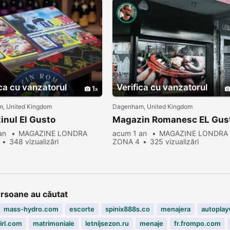
ica cu vanzatorul
Verifica cu vanzatorul
1
, United Kingdom
Dagenham, United Kingdom
nul El Gusto
Magazin Romanesc EL Gus
 an
MAGAZINE LONDRA
acum 1 an
MAGAZINE LONDRA
348 vizualizări
ZONA 4
325 vizualizări
ersoane au căutat
mass-hydro.com
escorte
spinix888s.co
menajera
autoplay
irl.com
matrimoniale
letnijsezon.ru
menaje
fr.frompo.com