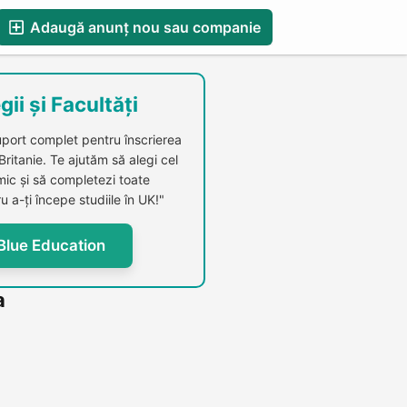
Adaugă anunț nou sau companie
esS
Blog
Catalog Firme Românești in UK
gii și Facultăți
uport complet pentru înscrierea
 Britanie. Te ajutăm să alegi cel
c și să completezi toate
u a-ți începe studiile în UK!"
Blue Education
a