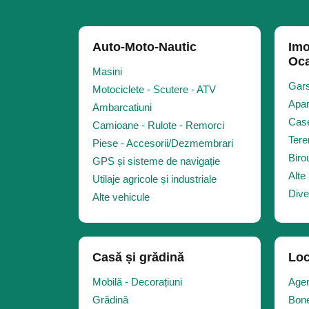
Auto-Moto-Nautic
Imo
Oca
Masini
Gars
Motociclete - Scutere - ATV
Apar
Ambarcatiuni
Case
Camioane - Rulote - Remorci
Tere
Piese - Accesorii/Dezmembrari
Biro
GPS și sisteme de navigație
Alte 
Utilaje agricole și industriale
Dive
Alte vehicule
Casă și grădină
Loc
Mobilă - Decorațiuni
Agen
Grădină
Bone