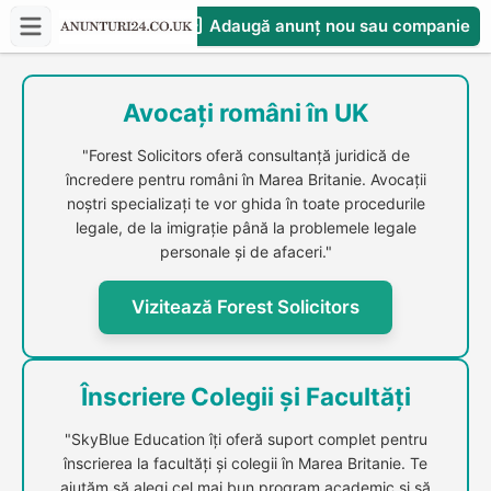
Adaugă anunț nou sau companie
CompaniesS
Avocați români în UK
"Forest Solicitors oferă consultanță juridică de
încredere pentru români în Marea Britanie. Avocații
noștri specializați te vor ghida în toate procedurile
legale, de la imigrație până la problemele legale
personale și de afaceri."
Vizitează Forest Solicitors
Înscriere Colegii și Facultăți
"SkyBlue Education îți oferă suport complet pentru
înscrierea la facultăți și colegii în Marea Britanie. Te
ajutăm să alegi cel mai bun program academic și să