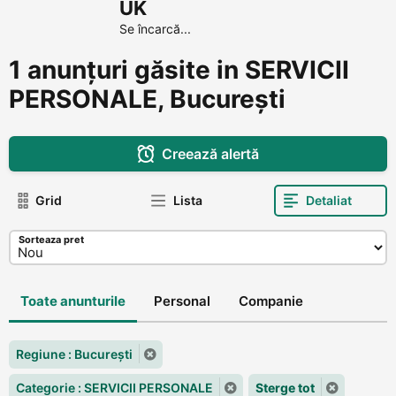
UK
Se încarcă...
1 anunțuri găsite in SERVICII
PERSONALE, Bucureşti
Creează alertă
Grid
Lista
Detaliat
Sorteaza pret
Toate anunturile
Personal
Companie
Regiune : Bucureşti
Categorie : SERVICII PERSONALE
Sterge tot