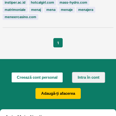
instiper.ac.id
hotcalgirl.com
mass-hydro.com
matrimoniale
menaj
mena
menaje
menajera
meneercasino.com
1
Creează cont personal
Intra în cont
Adaugă-ți afacerea