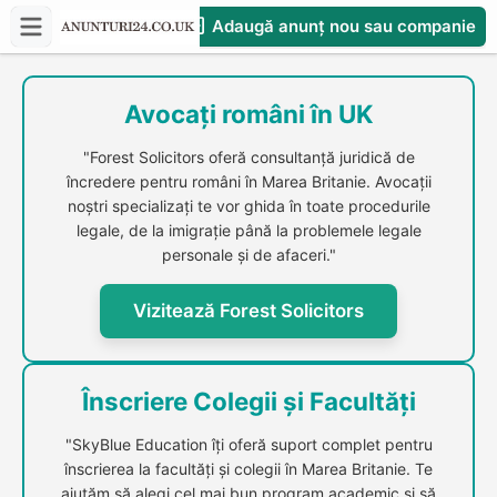
Adaugă anunț nou sau companie
CompaniesS
Avocați români în UK
"Forest Solicitors oferă consultanță juridică de
încredere pentru români în Marea Britanie. Avocații
noștri specializați te vor ghida în toate procedurile
legale, de la imigrație până la problemele legale
personale și de afaceri."
Vizitează Forest Solicitors
Înscriere Colegii și Facultăți
"SkyBlue Education îți oferă suport complet pentru
înscrierea la facultăți și colegii în Marea Britanie. Te
ajutăm să alegi cel mai bun program academic și să