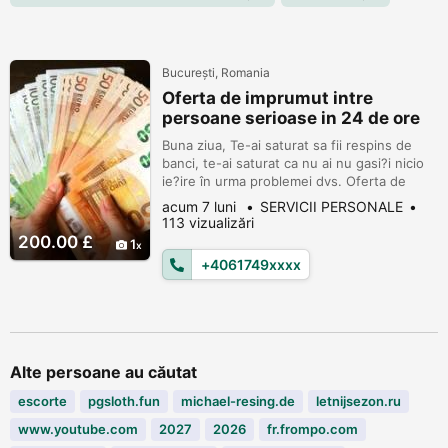
Bucureşti, Romania
Oferta de imprumut intre
persoane serioase in 24 de ore
Buna ziua, Te-ai saturat sa fii respins de
banci, te-ai saturat ca nu ai nu gasi?i nicio
ie?ire în urma problemei dvs. Oferta de
împrumut între persoane fizice de la 5.000
acum 7 luni
SERVICII PERSONALE
€ la 500.000 €. noi suntem unul structura
113 vizualizări
persoanelor în derularea unui cont ?i ajuta
200.00 £
1
oamenii pe care î?i oferim împrumuturi de la
+4061749xxxx
5000 € la 300.000 € pt o rata a dobânzii
variind de la 3%...
Alte persoane au căutat
escorte
pgsloth.fun
michael-resing.de
letnijsezon.ru
www.youtube.com
2027
2026
fr.frompo.com