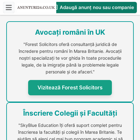
Adaugă anunț nou sau companie
CompaniesS
Avocați români în UK
"Forest Solicitors oferă consultanță juridică de
încredere pentru români în Marea Britanie. Avocații
noștri specializați te vor ghida în toate procedurile
legale, de la imigrație până la problemele legale
personale și de afaceri."
Vizitează Forest Solicitors
Înscriere Colegii și Facultăți
"SkyBlue Education îți oferă suport complet pentru
înscrierea la facultăți și colegii în Marea Britanie. Te
ajutăm să alegi cel mai bun program academic și să