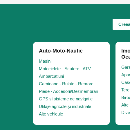
SALOANE MASAJ
1
DEPOZIT PRODUSE
ROMANESTI
Creea
PROMOVARE WEB
1
DENTISTI
MUTARI
Auto-Moto-Nautic
Imo
SERVICE AUTO
Oca
GAZDUIRE HOSTING
Masini
Gars
TRANSPORT
Motociclete - Scutere - ATV
Apar
Ambarcatiuni
Case
Camioane - Rulote - Remorci
Tere
Piese - Accesorii/Dezmembrari
Biro
GPS și sisteme de navigație
Alte 
Utilaje agricole și industriale
Dive
Alte vehicule