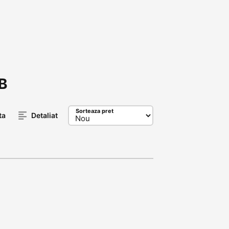
B
Sorteaza pret
ta
Detaliat