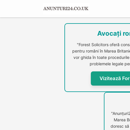
Avocați ro
"Forest Solicitors oferă cons
pentru români în Marea Britanie.
vor ghida în toate procedurile 
problemele legale per
Vizitează For
"Anunțuri
Marea Br
doresc să