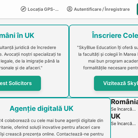
Locația GPS-LIFE
Autentificare / Înregistrare
Compani
mâni în UK
Înscriere Cole
ultanță juridică de încredere
"SkyBlue Education îți oferă s
 Avocații noștri specializați te
la facultăți și colegii în Marea
legale, de la imigrație până la
mai bun program academi
sonale și de afaceri."
formalitățile necesare pentr
est Solicitors
Vizitează Sky
Români
Agenție digitală UK
Se încarcă...
UK
24 colaborează cu cele mai bune agenții digitale din
Se încarcă...
itanie, oferind soluții inovative pentru afaceri care
 își crească prezența online. Contactează-ne pentru