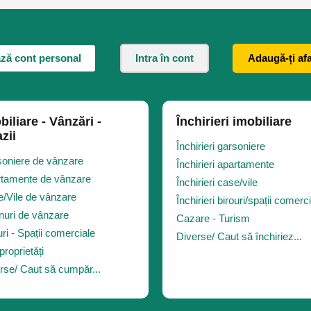
ză cont personal
Intra în cont
Adaugă-ți af
biliare - Vânzări -
Închirieri imobiliare
zii
Închirieri garsoniere
oniere de vânzare
Închirieri apartamente
tamente de vânzare
Închirieri case/vile
/Vile de vânzare
Închirieri birouri/spații comerc
nuri de vânzare
Cazare - Turism
uri - Spații comerciale
Diverse/ Caut să închiriez...
proprietăți
rse/ Caut să cumpăr...