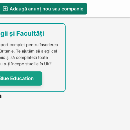
Adaugă anunț nou sau companie
esS
Blog
Catalog Firme Românești in UK
gii și Facultăți
uport complet pentru înscrierea
 Britanie. Te ajutăm să alegi cel
c și să completezi toate
u a-ți începe studiile în UK!"
Blue Education
a