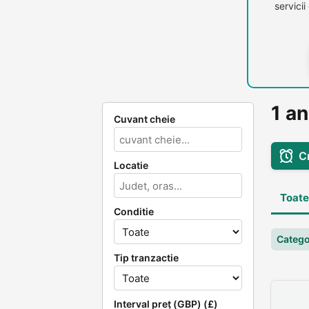
servici
1 a
Cuvant cheie
C
Locatie
Toate
Conditie
Categ
Tip tranzactie
Interval preț (GBP) (£)