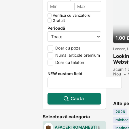
Verifică cu vânzătorul
Gratuit
Perioadă
1.00 
Doar cu poza
London, 
Numai articole premium
Lookin
Websit
Doar cu telefon
acum 1
NEW custom field
Nou
Cauta
Alte p
2026
Selectează categoria
michael
AFACERI ROMANESTI
instiper
8