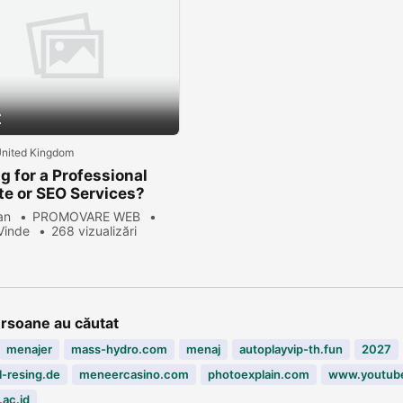
£
United Kingdom
g for a Professional
e or SEO Services?
 an
PROMOVARE WEB
Vinde
268 vizualizări
ersoane au căutat
menajer
mass-hydro.com
menaj
autoplayvip-th.fun
2027
-resing.de
meneercasino.com
photoexplain.com
www.youtub
.ac.id