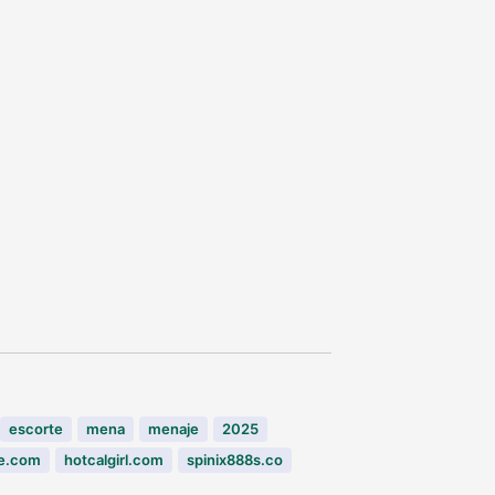
escorte
mena
menaje
2025
e.com
hotcalgirl.com
spinix888s.co