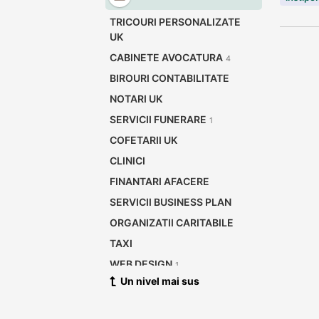
TRICOURI PERSONALIZATE
UK
CABINETE AVOCATURA
4
BIROURI CONTABILITATE
NOTARI UK
SERVICII FUNERARE
1
COFETARII UK
CLINICI
FINANTARI AFACERE
SERVICII BUSINESS PLAN
ORGANIZATII CARITABILE
TAXI
WEB DESIGN
1
Un nivel mai sus
VOPSITORII AUTO
FRIZERII - SALOANE