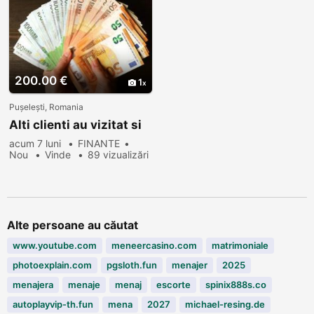
200.00 €
1
Pușelești, Romania
Alti clienti au vizitat si
acum 7 luni
FINANTE
Nou
Vinde
89 vizualizări
Alte persoane au căutat
www.youtube.com
meneercasino.com
matrimoniale
photoexplain.com
pgsloth.fun
menajer
2025
menajera
menaje
menaj
escorte
spinix888s.co
autoplayvip-th.fun
mena
2027
michael-resing.de