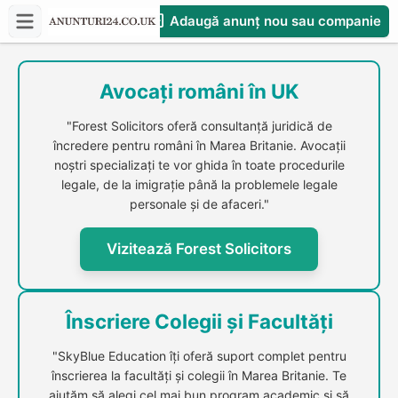
Adaugă anunț nou sau companie
CompaniesS
Avocați români în UK
"Forest Solicitors oferă consultanță juridică de
încredere pentru români în Marea Britanie. Avocații
noștri specializați te vor ghida în toate procedurile
legale, de la imigrație până la problemele legale
personale și de afaceri."
Vizitează Forest Solicitors
Înscriere Colegii și Facultăți
"SkyBlue Education îți oferă suport complet pentru
înscrierea la facultăți și colegii în Marea Britanie. Te
ajutăm să alegi cel mai bun program academic și să