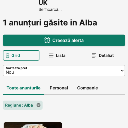
UK
Se încarcă...
1 anunțuri găsite in Alba
Creează alertă
Grid
Lista
Detaliat
Sorteaza pret
Toate anunturile
Personal
Companie
Regiune : Alba