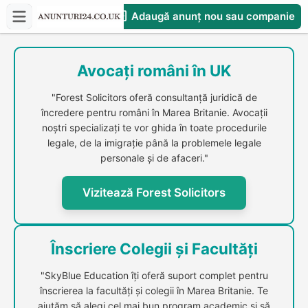
Adaugă anunț nou sau companie
CompaniesS
Avocați români în UK
"Forest Solicitors oferă consultanță juridică de
încredere pentru români în Marea Britanie. Avocații
noștri specializați te vor ghida în toate procedurile
legale, de la imigrație până la problemele legale
personale și de afaceri."
Vizitează Forest Solicitors
Înscriere Colegii și Facultăți
"SkyBlue Education îți oferă suport complet pentru
înscrierea la facultăți și colegii în Marea Britanie. Te
ajutăm să alegi cel mai bun program academic și să