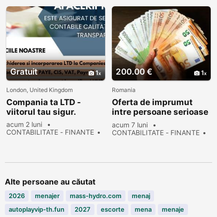
Gratuit
200.00 €
1
1
London, United Kingdom
Romania
Compania ta LTD -
Oferta de imprumut
viitorul tau sigur.
intre persoane serioase
in 2 de ore
acum 2 luni
acum 7 luni
CONTABILITATE - FINANTE
CONTABILITATE - FINANTE
Nou
Vinde
28 vizualizări
103 vizualizări
Alte persoane au căutat
2026
menajer
mass-hydro.com
menaj
autoplayvip-th.fun
2027
escorte
mena
menaje