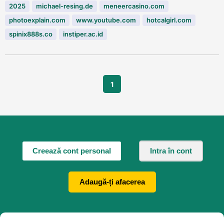
2025
michael-resing.de
meneercasino.com
photoexplain.com
www.youtube.com
hotcalgirl.com
spinix888s.co
instiper.ac.id
1
Creează cont personal
Intra în cont
Adaugă-ți afacerea