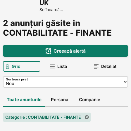
UK
Se încarcă...
2 anunțuri găsite in
CONTABILITATE - FINANTE
Creează alertă
Grid
Lista
Detaliat
Sorteaza pret
Toate anunturile
Personal
Companie
Categorie : CONTABILITATE - FINANTE