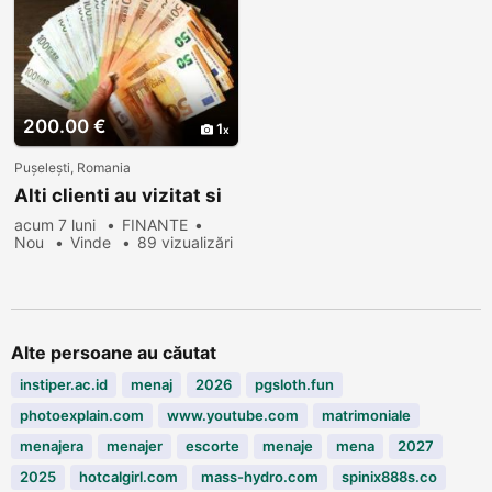
200.00 €
1
Pușelești, Romania
Alti clienti au vizitat si
acum 7 luni
FINANTE
Nou
Vinde
89 vizualizări
Alte persoane au căutat
instiper.ac.id
menaj
2026
pgsloth.fun
photoexplain.com
www.youtube.com
matrimoniale
menajera
menajer
escorte
menaje
mena
2027
2025
hotcalgirl.com
mass-hydro.com
spinix888s.co