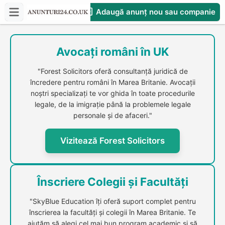
Adaugă anunț nou sau companie
CompaniesS
Avocați români în UK
"Forest Solicitors oferă consultanță juridică de
încredere pentru români în Marea Britanie. Avocații
noștri specializați te vor ghida în toate procedurile
legale, de la imigrație până la problemele legale
personale și de afaceri."
Vizitează Forest Solicitors
Înscriere Colegii și Facultăți
"SkyBlue Education îți oferă suport complet pentru
înscrierea la facultăți și colegii în Marea Britanie. Te
ajutăm să alegi cel mai bun program academic și să