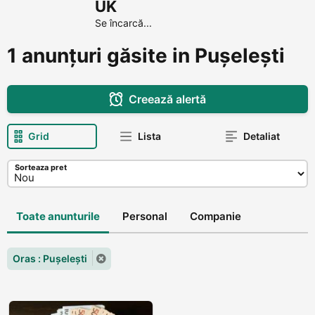
UK
Se încarcă...
1 anunțuri găsite in Pușelești
Creează alertă
Grid
Lista
Detaliat
Sorteaza pret
Toate anunturile
Personal
Companie
Oras : Pușelești