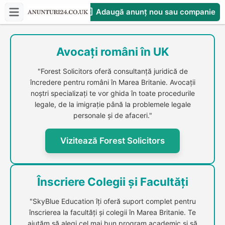
Adaugă anunț nou sau companie
CompaniesS
Avocați români în UK
"Forest Solicitors oferă consultanță juridică de
încredere pentru români în Marea Britanie. Avocații
noștri specializați te vor ghida în toate procedurile
legale, de la imigrație până la problemele legale
personale și de afaceri."
Vizitează Forest Solicitors
Înscriere Colegii și Facultăți
"SkyBlue Education îți oferă suport complet pentru
înscrierea la facultăți și colegii în Marea Britanie. Te
ajutăm să alegi cel mai bun program academic și să