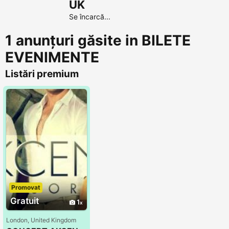
UK
Se încarcă...
1 anunțuri găsite in BILETE
EVENIMENTE
Listări premium
Promovat
Gratuit
1
London, United Kingdom