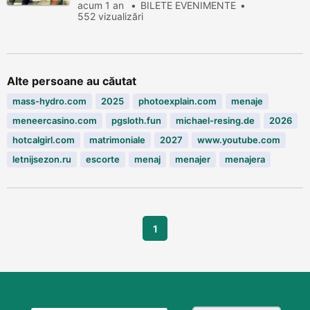
acum 1 an
BILETE EVENIMENTE
552 vizualizări
Alte persoane au căutat
mass-hydro.com
2025
photoexplain.com
menaje
meneercasino.com
pgsloth.fun
michael-resing.de
2026
hotcalgirl.com
matrimoniale
2027
www.youtube.com
letnijsezon.ru
escorte
menaj
menajer
menajera
1