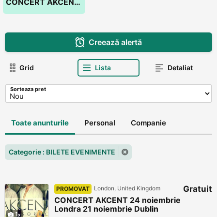
CONCERT AKCENT 24 noiembrie Londra 21 noiembrie Dublin
Creează alertă
Grid
Lista
Detaliat
Sorteaza pret
Toate anunturile
Personal
Companie
Categorie : BILETE EVENIMENTE
Gratuit
London, United Kingdom
PROMOVAT
CONCERT AKCENT 24 noiembrie
Londra 21 noiembrie Dublin
1