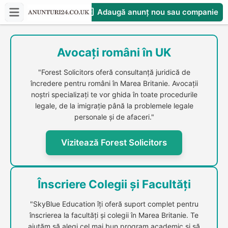
Adaugă anunț nou sau companie
CompaniesS
Avocați români în UK
"Forest Solicitors oferă consultanță juridică de
încredere pentru români în Marea Britanie. Avocații
noștri specializați te vor ghida în toate procedurile
legale, de la imigrație până la problemele legale
personale și de afaceri."
Vizitează Forest Solicitors
Înscriere Colegii și Facultăți
"SkyBlue Education îți oferă suport complet pentru
înscrierea la facultăți și colegii în Marea Britanie. Te
ajutăm să alegi cel mai bun program academic și să