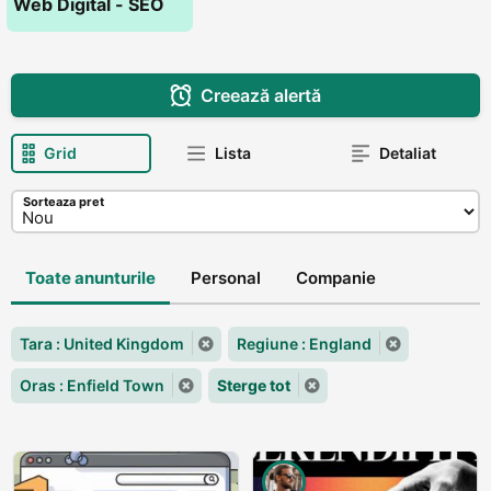
Web Digital - SEO
Creează alertă
Grid
Lista
Detaliat
Sorteaza pret
Toate anunturile
Personal
Companie
Tara : United Kingdom
Regiune : England
Oras : Enfield Town
Sterge tot