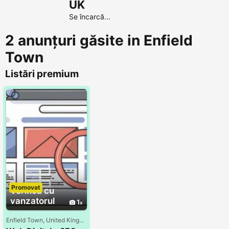
UK
Se încarcă...
2 anunțuri găsite in Enfield
Town
Listări premium
Promovat
Verifica cu
vanzatorul
1
Enfield Town, United Kingdom