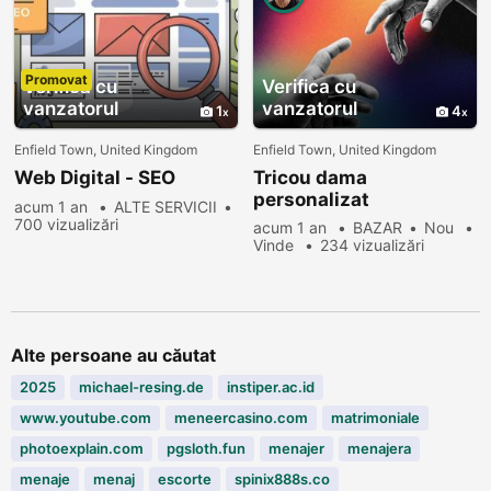
Promovat
Verifica cu
Verifica cu
vanzatorul
vanzatorul
1
4
Enfield Town, United Kingdom
Enfield Town, United Kingdom
Web Digital - SEO
Tricou dama
personalizat
acum 1 an
ALTE SERVICII
700 vizualizări
acum 1 an
BAZAR
Nou
Vinde
234 vizualizări
Alte persoane au căutat
2025
michael-resing.de
instiper.ac.id
www.youtube.com
meneercasino.com
matrimoniale
photoexplain.com
pgsloth.fun
menajer
menajera
menaje
menaj
escorte
spinix888s.co