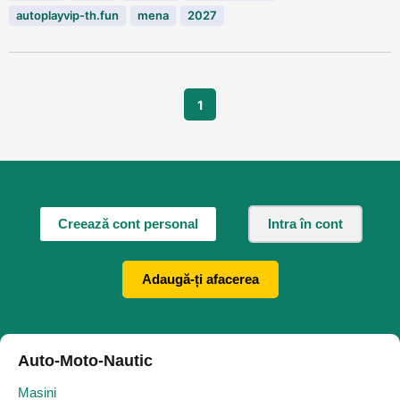
autoplayvip-th.fun
mena
2027
1
Creează cont personal
Intra în cont
Adaugă-ți afacerea
Auto-Moto-Nautic
Masini