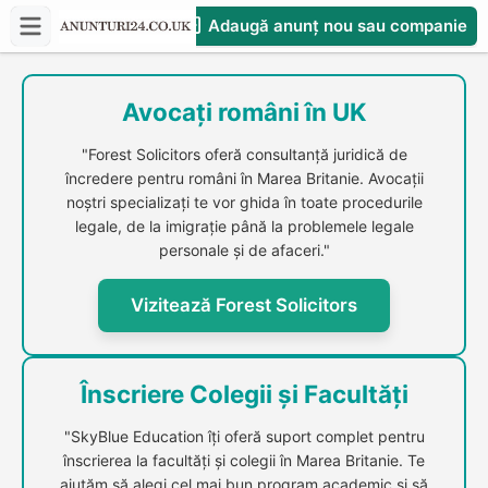
Adaugă anunț nou sau companie
CompaniesS
Avocați români în UK
"Forest Solicitors oferă consultanță juridică de
încredere pentru români în Marea Britanie. Avocații
noștri specializați te vor ghida în toate procedurile
legale, de la imigrație până la problemele legale
personale și de afaceri."
Vizitează Forest Solicitors
Înscriere Colegii și Facultăți
"SkyBlue Education îți oferă suport complet pentru
înscrierea la facultăți și colegii în Marea Britanie. Te
ajutăm să alegi cel mai bun program academic și să