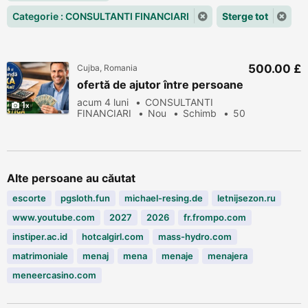
Categorie : CONSULTANTI FINANCIARI
Sterge tot
500.00 £
Cujba, Romania
ofertă de ajutor între persoane
acum 4 luni
CONSULTANTI
1
FINANCIARI
Nou
Schimb
50
vizualizări
Alte persoane au căutat
escorte
pgsloth.fun
michael-resing.de
letnijsezon.ru
www.youtube.com
2027
2026
fr.frompo.com
instiper.ac.id
hotcalgirl.com
mass-hydro.com
matrimoniale
menaj
mena
menaje
menajera
meneercasino.com