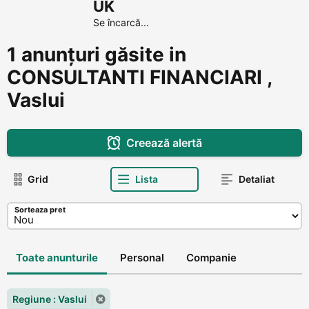
UK
Se încarcă...
1 anunțuri găsite in
CONSULTANTI FINANCIARI ,
Vaslui
Creează alertă
Grid
Lista
Detaliat
Sorteaza pret
Toate anunturile
Personal
Companie
Regiune : Vaslui