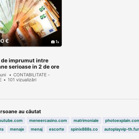
00 €
1
 de imprumut intre
ne serioase in 2 de ore
luni
CONTABILITATE -
E
101 vizualizări
ersoane au căutat
outube.com
meneercasino.com
matrimoniale
photoexplain.co
ra
menaje
menaj
escorte
spinix888s.co
autoplayvip-th.fu