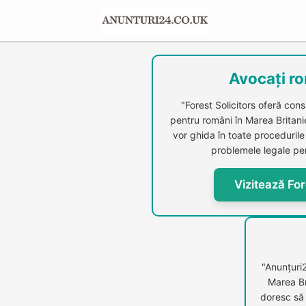
Avocați ro
"Forest Solicitors oferă cons
pentru români în Marea Britanie.
vor ghida în toate procedurile 
problemele legale per
Vizitează For
"Anunțuri
Marea Br
doresc să