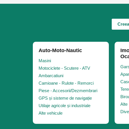
FABRICARE - OPERATII
MARKETING
VOLUNTARIAT - ONG
Creea
IMOBILIARE
RESTAURANTE - CATERING
RETAIL
Auto-Moto-Nautic
Imo
VANZARI
Oca
Masini
TECHNOLOGIE
Gars
Motociclete - Scutere - ATV
ALTE JOBURI
Apar
Ambarcatiuni
Case
Camioane - Rulote - Remorci
Tere
Piese - Accesorii/Dezmembrari
Biro
GPS și sisteme de navigație
Alte 
Utilaje agricole și industriale
Dive
Alte vehicule