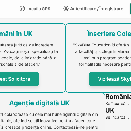
Locația GPS-LIFE
Autentificare / Înregistrare
Compani
mâni în UK
Înscriere Cole
ultanță juridică de încredere
"SkyBlue Education îți oferă s
 Avocații noștri specializați te
la facultăți și colegii în Marea
legale, de la imigrație până la
mai bun program academi
sonale și de afaceri."
formalitățile necesare pentr
est Solicitors
Vizitează Sky
Români
Agenție digitală UK
Se încarcă...
UK
24 colaborează cu cele mai bune agenții digitale din
Se încarcă...
itanie, oferind soluții inovative pentru afaceri care
 își crească prezența online. Contactează-ne pentru