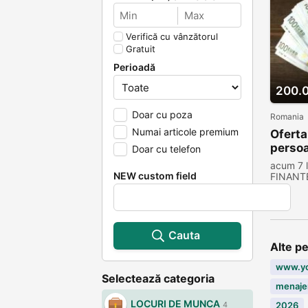
Verifică cu vânzătorul
Gratuit
Perioadă
200.
Doar cu poza
Romania
Numai articole premium
Oferta
persoa
Doar cu telefon
acum 7 
NEW custom field
FINANT
Cauta
Alte p
www.y
Selectează categoria
menaje
LOCURI DE MUNCA
2026
4