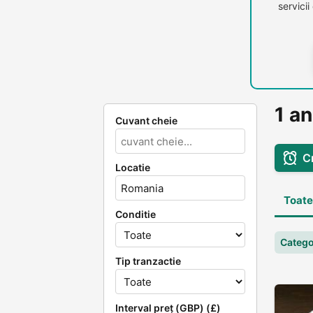
servici
1 a
Cuvant cheie
C
Locatie
Toate
Conditie
Catego
Tip tranzactie
Interval preț (GBP) (£)