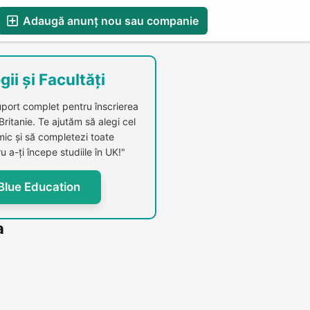
Adaugă anunț nou sau companie
esS
Blog
Catalog Firme Românești in UK
gii și Facultăți
uport complet pentru înscrierea
 Britanie. Te ajutăm să alegi cel
c și să completezi toate
u a-ți începe studiile în UK!"
Blue Education
a