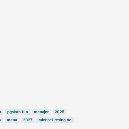
m
pgsloth.fun
menajer
2025
n
mena
2027
michael-resing.de