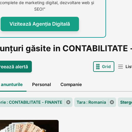
i complete de marketing digital, dezvoltare web și
SEO!"
Vizitează Agenția Digitală
nunțuri găsite in CONTABILITATE
reează alertă
Grid
Lis
 anunturile
Personal
Companie
rie : CONTABILITATE - FINANTE
Tara : Romania
Sterg