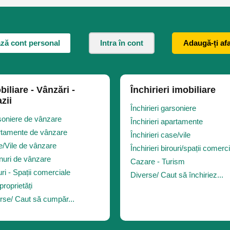
ză cont personal
Intra în cont
Adaugă-ți af
biliare - Vânzări -
Închirieri imobiliare
zii
Închirieri garsoniere
oniere de vânzare
Închirieri apartamente
tamente de vânzare
Închirieri case/vile
/Vile de vânzare
Închirieri birouri/spații comerc
nuri de vânzare
Cazare - Turism
uri - Spații comerciale
Diverse/ Caut să închiriez...
proprietăți
rse/ Caut să cumpăr...