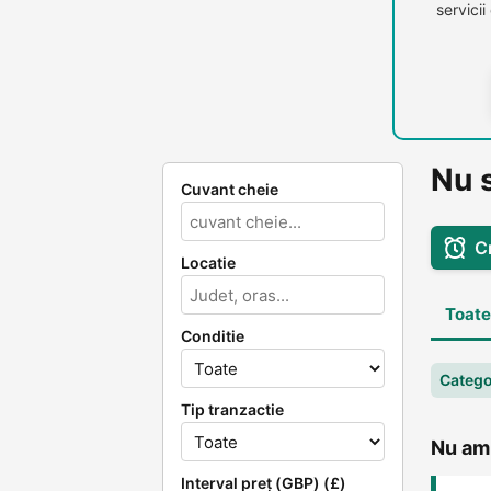
servici
Nu 
Cuvant cheie
C
Locatie
Toate
Conditie
Catego
Tip tranzactie
Nu am 
Interval preț (GBP) (£)