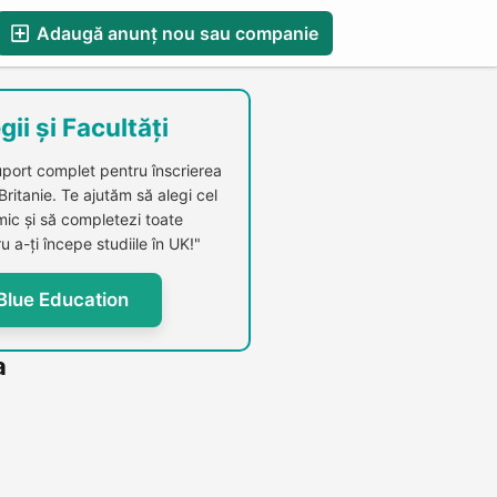
Adaugă anunț nou sau companie
esS
Blog
Catalog Firme Românești in UK
gii și Facultăți
uport complet pentru înscrierea
 Britanie. Te ajutăm să alegi cel
c și să completezi toate
u a-ți începe studiile în UK!"
Blue Education
a