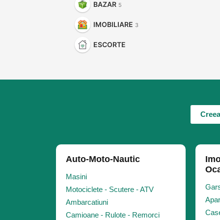
BAZAR
5
IMOBILIARE
3
ESCORTE
Creea
Auto-Moto-Nautic
Imo
Oca
Masini
Gars
Motociclete - Scutere - ATV
Apar
Ambarcatiuni
Case
Camioane - Rulote - Remorci