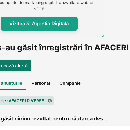
i complete de marketing digital, dezvoltare web și
SEO!"
Vizitează Agenția Digitală
s-au găsit înregistrări în AFACER
reează alertă
 anunturile
Personal
Companie
rie : AFACERI DIVERSE
găsit niciun rezultat pentru căutarea dvs...