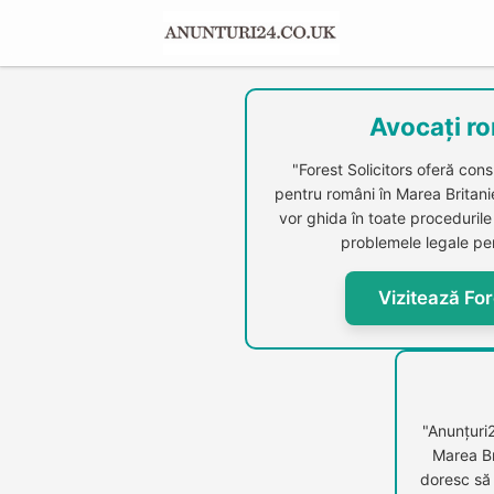
Avocați ro
"Forest Solicitors oferă cons
pentru români în Marea Britanie.
vor ghida în toate procedurile 
problemele legale per
Vizitează For
"Anunțuri
Marea Br
doresc să