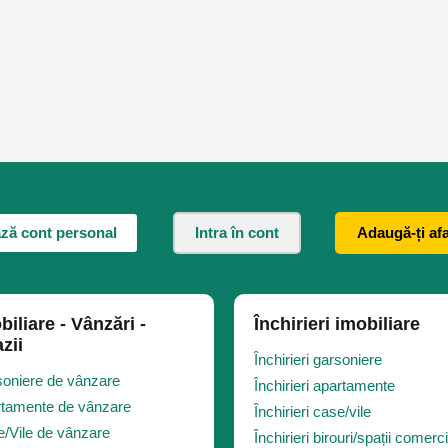
ză cont personal
Intra în cont
Adaugă-ți af
biliare - Vânzări -
Închirieri imobiliare
zii
Închirieri garsoniere
oniere de vânzare
Închirieri apartamente
tamente de vânzare
Închirieri case/vile
/Vile de vânzare
Închirieri birouri/spații comerc