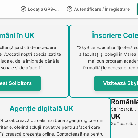
Locația GPS-LIFE
Autentificare / Înregistrare
Compani
mâni în UK
Înscriere Cole
ultanță juridică de încredere
"SkyBlue Education îți oferă s
 Avocații noștri specializați te
la facultăți și colegii în Marea
legale, de la imigrație până la
mai bun program academi
sonale și de afaceri."
formalitățile necesare pentr
est Solicitors
Vizitează Sky
Români
Agenție digitală UK
Se încarcă...
UK
24 colaborează cu cele mai bune agenții digitale din
Se încarcă...
itanie, oferind soluții inovative pentru afaceri care
 își crească prezența online. Contactează-ne pentru