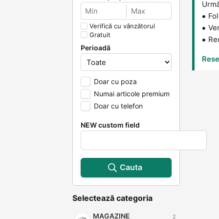
Următ
Fol
Verifică cu vânzătorul
Ver
Gratuit
Red
Perioadă
Reset
Doar cu poza
Numai articole premium
Doar cu telefon
NEW custom field
Cauta
Selectează categoria
MAGAZINE
2