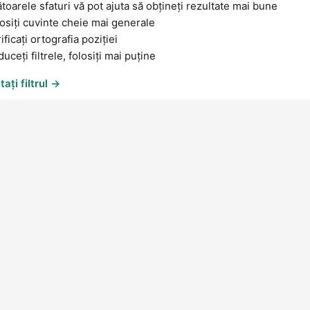
oarele sfaturi vă pot ajuta să obțineți rezultate mai bune
osiți cuvinte cheie mai generale
ificați ortografia poziției
uceți filtrele, folosiți mai puține
ați filtrul →