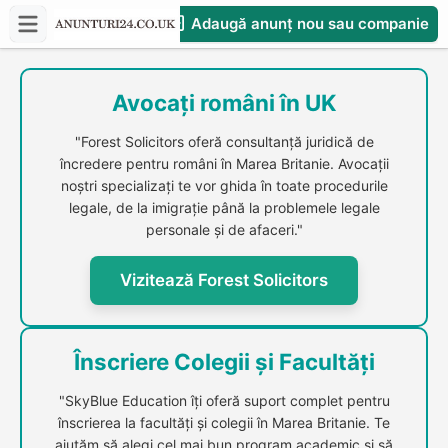
Adaugă anunț nou sau companie
CompaniesS
Avocați români în UK
"Forest Solicitors oferă consultanță juridică de
încredere pentru români în Marea Britanie. Avocații
noștri specializați te vor ghida în toate procedurile
legale, de la imigrație până la problemele legale
personale și de afaceri."
Vizitează Forest Solicitors
Înscriere Colegii și Facultăți
"SkyBlue Education îți oferă suport complet pentru
înscrierea la facultăți și colegii în Marea Britanie. Te
ajutăm să alegi cel mai bun program academic și să