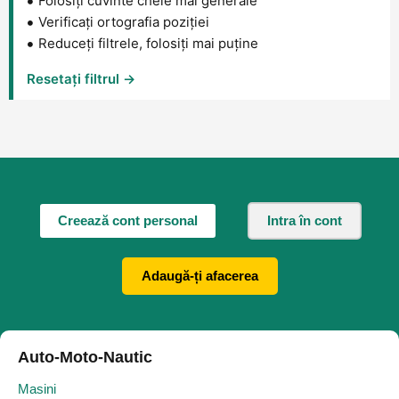
Folosiți cuvinte cheie mai generale
Verificați ortografia poziției
Reduceți filtrele, folosiți mai puține
Resetați filtrul →
Creează cont personal
Intra în cont
Adaugă-ți afacerea
Auto-Moto-Nautic
Masini