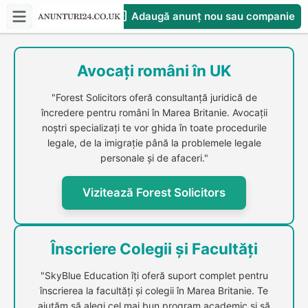
Adaugă anunț nou sau companie
CompaniesS
Avocați români în UK
"Forest Solicitors oferă consultanță juridică de
încredere pentru români în Marea Britanie. Avocații
noștri specializați te vor ghida în toate procedurile
legale, de la imigrație până la problemele legale
personale și de afaceri."
Vizitează Forest Solicitors
Înscriere Colegii și Facultăți
"SkyBlue Education îți oferă suport complet pentru
înscrierea la facultăți și colegii în Marea Britanie. Te
ajutăm să alegi cel mai bun program academic și să