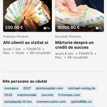
200.00 €
16000.00 €
1
1
Pușelești, Romania
Bucureşti, Romania
Alti clienti au vizitat si
Mărturie despre un
credit de succes
acum 7 luni
FINANTE
Nou
Vinde
89 vizualizări
acum 8 luni
FINANTE
Nou
98 vizualizări
Alte persoane au căutat
menajera
2027
photoexplain.com
michael-resing.de
2026
matrimoniale
escorte
fr.frompo.com
autoplayvip-th.fun
meneercasino.com
spinix888s.co