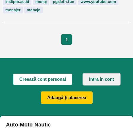
instiper.ac.id
menaj
pgsloth.fun
www.youtube.com
menajer
menaje
1
Creează cont personal
Intra în cont
Adaugă-ți afacerea
Auto-Moto-Nautic