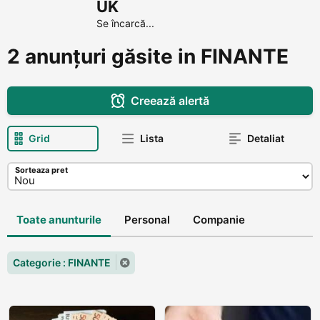
UK
Se încarcă...
2 anunțuri găsite in FINANTE
Creează alertă
Grid
Lista
Detaliat
Sorteaza pret
Toate anunturile
Personal
Companie
Categorie : FINANTE