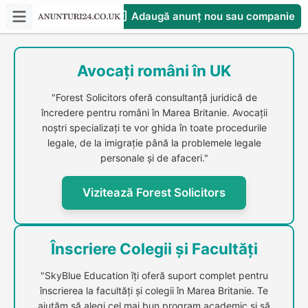
Adaugă anunț nou sau companie
CompaniesS
Avocați români în UK
"Forest Solicitors oferă consultanță juridică de
încredere pentru români în Marea Britanie. Avocații
noștri specializați te vor ghida în toate procedurile
legale, de la imigrație până la problemele legale
personale și de afaceri."
Vizitează Forest Solicitors
Înscriere Colegii și Facultăți
"SkyBlue Education îți oferă suport complet pentru
înscrierea la facultăți și colegii în Marea Britanie. Te
ajutăm să alegi cel mai bun program academic și să